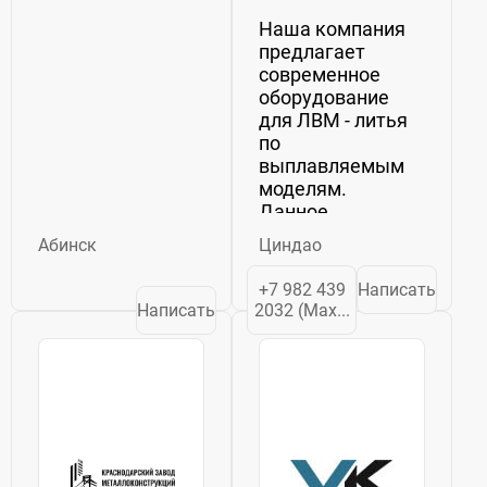
Наша компания
предлагает
современное
оборудование
для ЛВМ - литья
по
выплавляемым
моделям.
Данное
оборудование
Абинск
Циндао
применяется для
производства
+7 982 439
Написать
отливок
Написать
2032 (Max...
небольшого и
среднего
размеров
требующих
точности
исполнения и
высокого
качества...