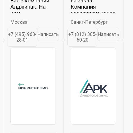
Вас в компании
на заказ.
Алджипак. На
Компания
чем
производит товар
специализируется
уже более 15 лет
Москва
Санкт-Петербург
наша компания?
и за это время
Наша работа
зарекомендовала
+7 (495) 968-
Написать
+7 (812) 385-
Написать
сконцентрирована
себя с отличной
28-01
60-20
в двух основных
стороны. Она
направлениях: ...
занимается как
оптовыми, так и
розничными...