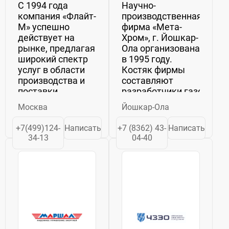
С 1994 года
Научно-
компания «Флайт-
производственная
М» успешно
фирма «Мета-
действует на
Хром», г. Йошкар-
рынке, предлагая
Ола организована
широкий спектр
в 1995 году.
услуг в области
Костяк фирмы
производства и
составляют
поставки
разработчики газовых
различного
хроматографов,
Москва
Йошкар-Ола
оборудования.
с более чем 40-
Наша
летним стажем.
+7(499)124-
Написать
+7 (8362) 43-
Написать
специализация
Это ведущие
34-13
04-40
включает в себя
специалисты
разработку,
из отдела
монтаж и
хроматографии...
эксплуатацию
таких устройств,
как вакуум-
выпарные...