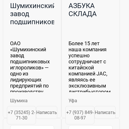
Шумихинский
АЗБУКА
завод
СКЛАДА
подшипниковых
иглороликов,
ОАО (ШЗПИ)
ОАО
Более 15 лет
«Шумихинский
наша компания
завод
успешно
подшипниковых
сотрудничает с
иглороликов» —
китайской
одно из
компанией JAC,
лидирующих
являясь ее
предприятий по
эксклюзивным
производству
дистрибьютором
игольчатых
в России. Наш
Шумиха
Уфа
роликов и
опыт работы на
подшипников на
рынке позволяет
+7 (35245) 2-
Написать
+7 (937) 849-
Написать
территории СНГ.
нам предложить
71-30
08-97
Завод успешно
качественные
работает с 1942
вилочные