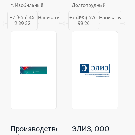
края. Вошел в
серьезное
г. Изобильный
Долгопрудный
подчинение
отношение к
Министерства
взятым на себя
+7 (865)-45-
Написать
+7 (495) 626-
Написать
Рыбного
обязательствам,
2-39-32
99-26
хозяйства РСФСР.
строгую
ОАО
финансовую
«Ставропольский
дисциплину и
ОМЗ» является
слаженную
специализированным
работу
предприятием...
коллектива.
2012...
Производственное
ЭЛИЗ, ООО