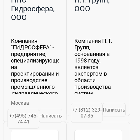
НПО
П.Т. групп,
Гидросфера,
ООО
ООО
Компания
Компания П.Т.
"ГИДРОСФЕРА" -
Групп,
предприятие,
основанная в
специализирующееся
1998 году,
на
является
проектировании и
экспертом в
производстве
области
промышленного
производства
гидравлического
систем
и механического
автоматизации
Москва
инструмента,
для перемещения
+7 (812) 329-
Написать
нестандартного
продукции в
+7(495) 745-
Написать
07-35
гидравлического
промышленных
74-41
оборудования с
процессах. Наша
рабочим
компания
давлением до
предлагает