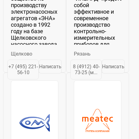
производству
собой
электронасосных
эффективное и
агрегатов «ЭНА»
современное
создано в 1992
производство
году на базе
контрольно-
Щелковского
измерительных
насосного завода,
приборов для
основанного в
нефтегазовой и
Щелково
Рязань
1932 году.
нефтехимической
Сегодня АО
отраслей,
+7 (495) 221-
Написать
8 (4912) 40-
Написать
«ЭНА» является
атомной
56-10
73-25 (м...
одним из
энергетики и
ведущих
судостроения.
российских
Штат компании
производителей
составляет более
насосного
300 человек, в
оборудования....
числе ...