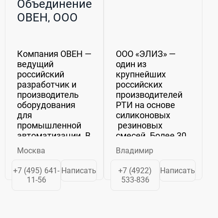
Объединение
ОВЕН, ООО
Компания ОВЕН —
ООО «ЭЛИЗ» —
ведущий
один из
российский
крупнейших
разработчик и
российских
производитель
производителей
оборудования
РТИ на основе
для
силиконовых
промышленной
резиновых
автоматизации. В
смесей. Более 30
продуктовом
лет мы
Москва
Владимир
портфеле
производим
компании более
качественную
+7 (495) 641-
Написать
+7 (4922)
Написать
60 000 артикулов
продукцию,
11-56
533-836
продукции для
зарекомендовавшую
всех уровней
себя на рынке, и
автоматизации —
реализуем ее
от датчиков и
через широкую