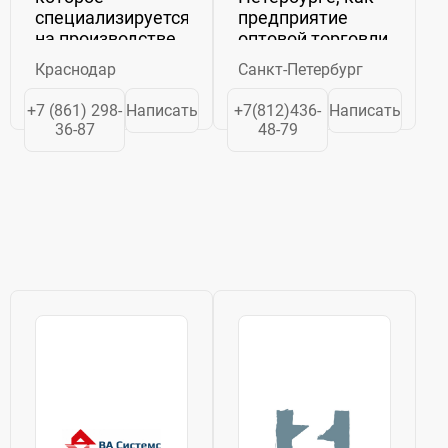
специализируется
предприятие
на производстве
оптовой торговли
металлоконструкций
комплектующими
Краснодар
Санкт-Петербург
любой
для инженерных
сложности,
коммуникаций,
+7 (861) 298-
Написать
+7(812)436-
Написать
обеспечивая
строительного и
36-87
48-79
высокое
промышленного
качество
оборудования. С
продукции для
первых дней
промышленных,
своего
коммерческих и
существования
инфраструктурных
компания...
объектов. Наша...