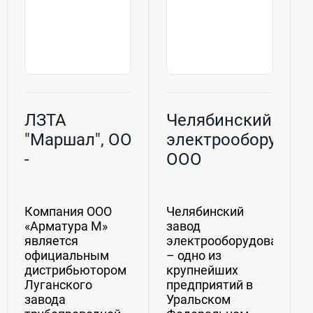
ЛЗТА
Челябинский заво
"Маршал", ООО
электрооборудова
-
ООО
производитель
стальных
Компания ООО
Челябинский
шаровых
«Арматура М»
завод
кранов
является
электрооборудования
официальным
– одно из
дистрибьютором
крупнейших
Луганского
предприятий в
завода
Уральском