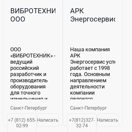
ВИБРОТЕХНИК,
АРК
ООО
Энергосервис
ООО
Наша компания
«ВИБРОТЕХНИК» -
АРК
ведущий
Энергосервис успешно
российский
работает с 1998
разработчик и
года. Основным
производитель
направлением
оборудования
деятельности
для точного
компании
измельчения и
является
рассева
комплексная поставка
Санкт-Петербург
Санкт-Петербург
материалов.
контрольно-
Производимое
измерительных
+7 (812) 655-
Написать
+7(812)327-
Написать
оборудование
приборов и
02-99
32-74
используется в
автоматики