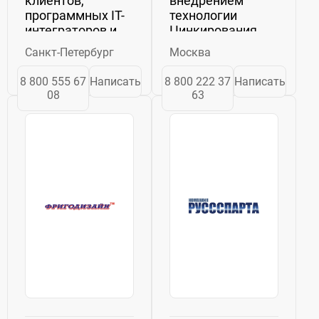
клиентов,
внедрением
программных IT-
технологии
интеграторов и
Цинкирования.
OEM. Помогает
Составы и
Санкт-Петербург
Москва
подобрать
технологию
правильную
разработал
8 800 555 67
Написать
8 800 222 37
Написать
технологию
коллектив
08
63
печати
ученых из
переменных
Москвы, который
данных и
возглавил
идентификации
генеральный
на упаковке
директор ООО
любого уровня –
«Цинкер» Василий
первичной,...
Бочаров. На...