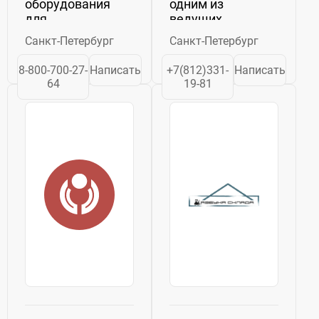
оборудования
одним из
для
ведущих
машиностроительных
предприятий,
Санкт-Петербург
Санкт-Петербург
и
специализирующихся
металлообрабатывающих
в сфере
8-800-700-27-
Написать
+7(812)331-
Написать
предприятий
разработки
64
19-81
России. К
производстве
приоритетным
приборов и
направлениям
средств контроля
деятельности
в области
предприятия,
обеспечения
работающего в...
безопасности и
охраны труда....