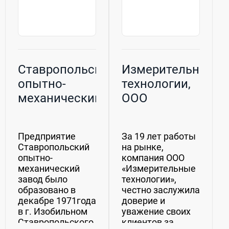
Ставропольский
Измерительные
опытно-
технологии,
механический
ООО
завод, АО
Предприятие
За 19 лет работы
Ставропольский
на рынке,
опытно-
компания ООО
механический
«Измерительные
завод было
технологии»,
образовано в
честно заслужила
декабре 1971года
доверие и
в г. Изобильном
уважение своих
Ставропольского
клиентов за