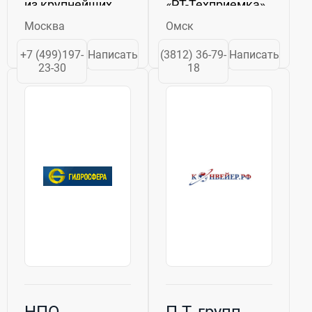
из крупнейших
«РТ-Техприемка»
производителей
от
Москва
Омск
сварочных
Государственной
материалов в
корпорации
+7 (499)197-
Написать
(3812) 36-79-
Написать
мире.
«Ростех». Этот
23-30
18
Производственная
шаг сделал
программа
предприятие
компании
частью Головной
включает в себя
организации
...
Метрологической
службы
Государственной...