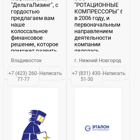
"ДельтаЛизинг", с
"РОТАЦИОННЫЕ
гордостью
КОМПРЕССОРЫ" было с
предлагаем вам
в 2006 году, и
наше
первоначальным
колоссальное
направлением
финансовое
деятельности
решение, которое
компании
поможет развить
являлась
ваше
поставка
Владивосток
г. Нижний Новгород
предприятие.
роторно-
Лизинг
пластинчатых
+7 (423) 260-
Написать
+7 (831) 430-
Написать
оборудования,
компрессоров
77-77
51-30
техники и
фирмы ING. Enea
транспорта
Mattei SpA
разных
(Италия). ...
производителей -
это то, что мы
специализируемся
на протяжении...