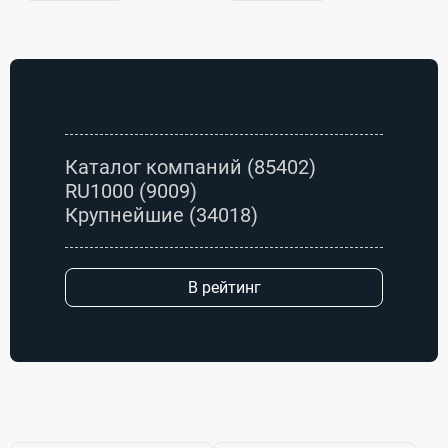
различных
(КИПиА) ведущих
отраслях
российских и
промышленности
зарубежных
для подготовки
производителей,...
проб и при
изготовлении ...
Каталог компаний
(85402)
RU1000
(9009)
Крупнейшие
(34018)
В рейтинг