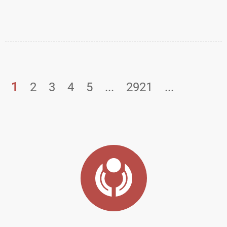
контрольно-
сбытовую сеть
измерительных...
по...
1
2
3
4
5
...
2921
...