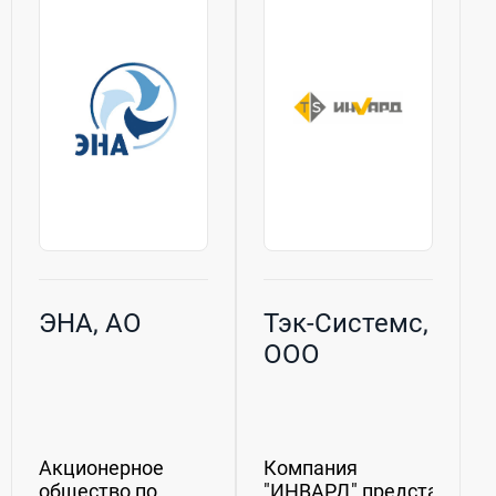
80МПа (800кгс/
широкий
см2)....
ассортимент
оборудования,
включая
ленточные
конвейеры,...
ЭНА, АО
Тэк-Системс,
ООО
Акционерное
Компания
общество по
"ИНВАРД" представляет