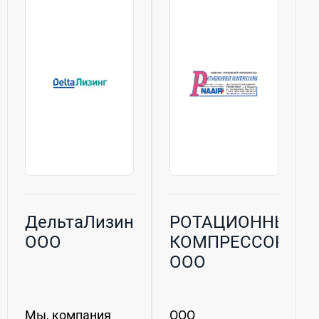
года. ОАО
погрузчики и
«ШЗПИ» — одно
малую
из 8 предприятий
складскую
стран бывшего
технику для
СССР,
различных...
аттестованное...
ДельтаЛизинг,
РОТАЦИОННЫЕ
ООО
КОМПРЕССОРЫ,
ООО
Мы, компания
ООО