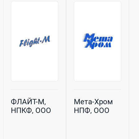
автоматизации и
по требованиям
дистанционного
заказчика; -
мониторинга,
трубчатых
выпускаемых под
электронагревателей
торговой маркой
(ТЭН);...
Фригодизайн®....
ФЛАЙТ-М,
Мета-Хром
НПКФ, ООО
НПФ, ООО