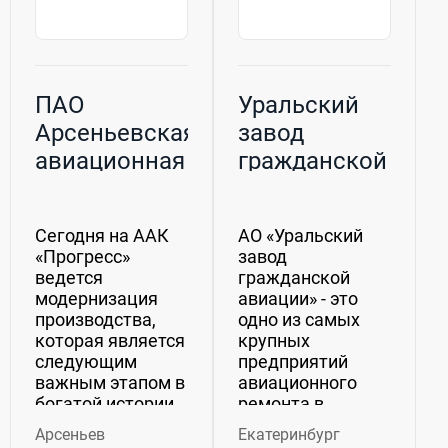
ПАО
Уральский
Арсеньевская
завод
авиационная
гражданской
компания
авиации
«Прогресс»
(УЗГА), АО
Сегодня на ААК
АО «Уральский
(ААК
«Прогресс»
завод
«Прогресс»)
ведется
гражданской
модернизация
авиации» - это
производства,
одно из самых
которая является
крупных
следующим
предприятий
важным этапом в
авиационного
богатой истории
ремонта в
компании. В 1936
Российской
Арсеньев
Екатеринбург
году, в Арсеньеве,
Федерации,