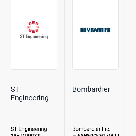
Англия. Работа с
ничего, поэтому
иностранными
профиль остался
заказчиками,...
прежним. Rolls-
Royce Group...
ST
Bombardier
Engineering
ST Engineering
Bombardier Inc.
занимается
— канадская машиностр