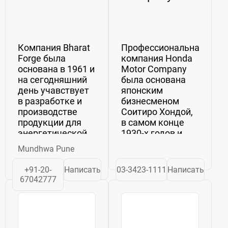
Компания Bharat
Профессиональная
Forge была
компания Honda
основана в 1961 и
Motor Company
на сегодняшний
была основана
день учавствует
японским
в разработке и
бизнесменом
производстве
Соитиро Хондой,
продукции для
в самом конце
энергетической,
1930-х годов и
автомобильной,
являлась в то
Mundhwa Pune
нефтегазовой,
время фирмой,
строительной,
которая
+91-20-
Написать
03-3423-1111
Написать
морской,
занималась
67042777
аэрокосмической
выпуском
и
различных
железнодорожной
комплектующих.С
промышленности.
1949 года