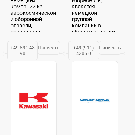
немецких
Нюрнберге,
компаний из
является
аэрокосмической
немецкой
и оборонной
группой
отрасли,
компаний в
основанная в
области авиации
1934 году и
и космонавтики
располагающаяся
(авиадвигателей),
+49 891 48
Написать
+49 (911)
Написать
в Мюнхене,
энергетическое
90
4306-0
Германия.
Машиностроение
Компания
(турбины
специализируется
компоненты),
на разработке и
энергии текучей
производстве
среды машины
авиационных
(насосы и
двигателей для
системы,
гражданской...
например,...