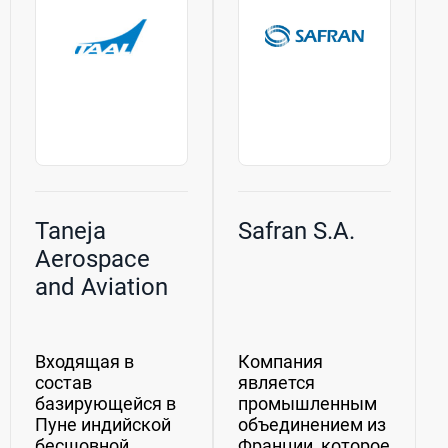
Корпорация
осуществляет...
Taneja
Safran S.A.
Aerospace
and Aviation
Ltd
Входящая в
Компания
состав
является
базирующейся в
промышленным
Пуне индийской
объединением из
бесшовной
Франции, которое