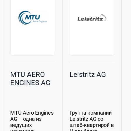
В компании
производитель
работают...
начал
масштабное
изготовление...
MTU AERO
Leistritz AG
ENGINES AG
MTU Aero Engines
Группа компаний
AG – одна из
Leistritz AG со
ведущих
штаб-квартирой в