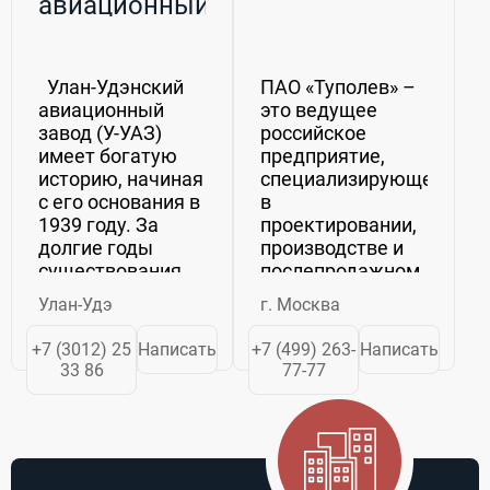
авиационный
завод, АО
Улан-Удэнский
ПАО «Туполев» –
авиационный
это ведущее
завод (У-УАЗ)
российское
имеет богатую
предприятие,
историю, начиная
специализирующееся
с его основания в
в
1939 году. За
проектировании,
долгие годы
производстве и
существования
послепродажном
завода было
сопровождении
Улан-Удэ
г. Москва
много периодов,
ракетоносцев и
когда он
самолетов
+7 (3012) 25
Написать
+7 (499) 263-
Написать
выпускал
специального
33 86
77-77
различные виды
назначения.
авиатехники.
Компания
Начиная с
является
вертолетов и
головным
самолетов,...
предприятием