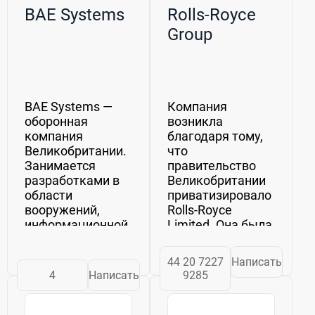
BAE Systems
Rolls-Royce
Group
BAE Systems —
Компания
оборонная
возникла
компания
благодаря тому,
Великобритании.
что
Занимается
правительство
разработками в
Великобритании
области
приватизировало
вооружений,
Rolls-Royce
информационной
Limited. Она была
безопасности,
инициирована
аэрокосмической
партией М.
44 20 7227
Написать
сфере. Штаб-
Тэтчер в конце
4
Написать
9285
квартира
80-х годов. Но
расположена
кроме названия
в Фарнборо, Хэмпшир,
не изменилось