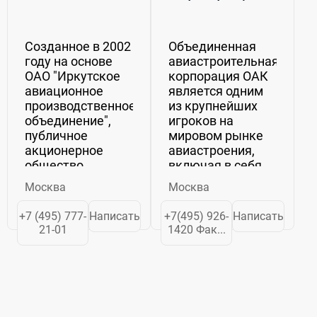
ПАО
Созданное в 2002
Объединенная
году на основе
авиастроительная
ОАО "Иркутское
корпорация ОАК
авиационное
является одним
производственное
из крупнейших
объединение",
игроков на
публичное
мировом рынке
акционерное
авиастроения,
общество
включая в себя
"Научно-
около 30
Москва
Москва
производственная
предприятий.
корпорация
Компании,
+7 (495) 777-
Написать
+7(495) 926-
Написать
"Иркут" (ПАО
входящие в
21-01
1420 Фак...
"Корпорация
структуру
"Иркут") стало
Корпорации,
вертикально-
обладают
интегрированным
правами на такие
предприятием,
всемирно
способным...
известные