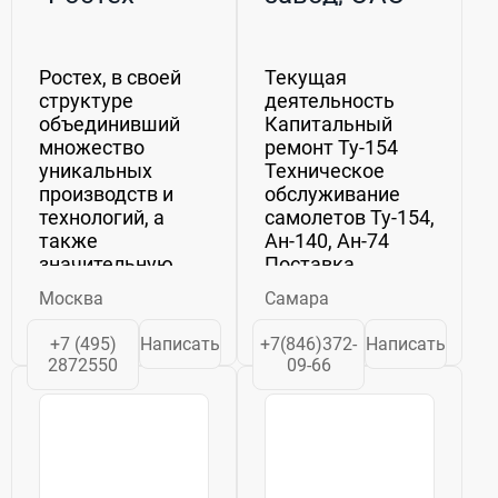
Ростех, в своей
Текущая
структуре
деятельность
объединивший
Капитальный
множество
ремонт Ту-154
уникальных
Техническое
производств и
обслуживание
технологий, а
самолетов Ту-154,
также
Ан-140, Ан-74
значительную
Поставка
часть научного
компонентов для
Москва
Самара
потенциала
различного типа
страны, стал
самолетов Наши
+7 (495)
Написать
+7(846)372-
Написать
надежным
ценности У
2872550
09-66
государственным
людей,
партнером в
работающих в
области
нашей команде,
инновационного
общие
развития
ценности....
промышленности.