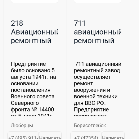
218
711
Авиационный
авиационный
ремонтный
ремонтный
завод (ФГУП
завод (711
"218 АРЗ"
АРЗ)
Предприятие
711 авиационный
Минобороны
было основано 5
ремонтный завод
России)
августа 1941г. на
осуществляет
основании
ремонт
постановления
вооружения и
Военного совета
военной техники
Северного
для ВВС РФ.
фронта № 14400
Предприятие
от 5 июня 1941г.
располагает
как 2-я
уникальным
Люберцы
Борисоглебск
подвижная
оборудованием,
авиационная
участвует в
+7 (495) 911-
Написать
+7 (47354)
Написать