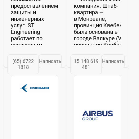
предоставлением
компания. Штаб-
защиты и
квартира —
инженерных
в Монреале,
услуг. ST
провинция Квебек. Ком
Engineering
была основана в
работает по
городе Валкуре (Valcourt
следующим
провинция Квебек)
направлениям:
в 1942 году под...
авиация и
(65) 6722
Написать
15 148 619
Написать
космонавтика,
1818
481
Электроника,
наземных систем,
и морской.
Аэрокосмический
сегмент
обслуживает
военных и
эксплуатантов
воздушных...