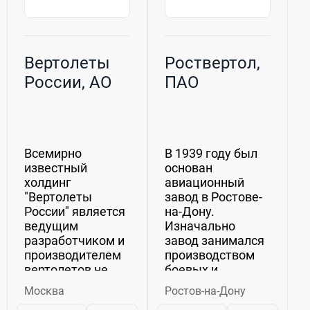
Вертолеты
Роствертол,
России, АО
ПАО
Всемирно
В 1939 году был
известный
основан
холдинг
авиационный
"Вертолеты
завод в Ростове-
России" является
на-Дону.
ведущим
Изначально
разработчиком и
завод занимался
производителем
производством
вертолетов не
боевых и
только в России,
гражданских
Москва
Ростов-на-Дону
но и во всем
самолетов.