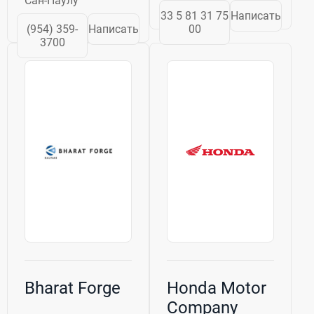
Сан-Паулу
разработка с
33 5 81 31 75
Написать
производством и
(954) 359-
Написать
00
продаже
3700
гражданских и
военных
самолётов, ракет-
носителей,
связывающих их
системные
EADS....
Bharat Forge
Honda Motor
Company