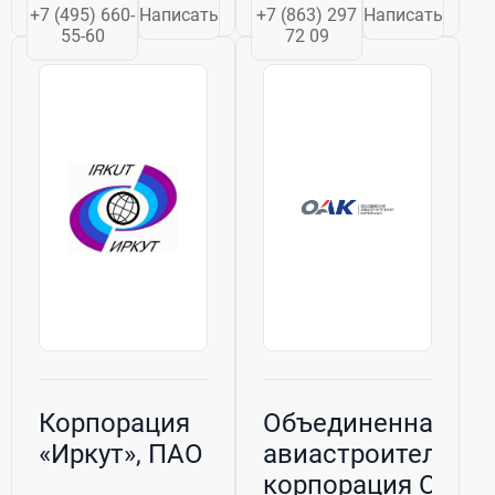
мире. Благодаря
Однако позже он
+7 (495) 660-
Написать
+7 (863) 297
Написать
своим
был
55-60
72 09
уникальным
перепрофилирован
возможностям в
и стал первым в
области
России
проектирования,
производителем
производства,
серийных
испытаний и
вертолетов. В
технического...
1956 году...
Корпорация
Объединенная
«Иркут», ПАО
авиастроительна
корпорация ОАК,