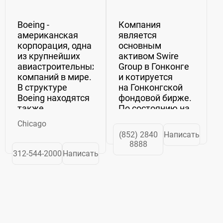
Boeing -
Компания
американская
является
корпорация, одна
основным
из крупнейших
активом Swire
авиастроительных
Group в Гонконге
компаний в мире.
и котируется
В структуре
на Гонконгской
Boeing находятся
фондовой бирже.
также
По состоянию на
подразделение
март 2011 года в
Chicago
по космическим и
Swire Pacific
(852) 2840
Написать
военным
работало более
8888
технологиям -
100 тыс. человек,
312-544-2000
Написать
Integrated
рыночная
Defense Systems.
стоимость
Главный офис
корпорации
компании
составляла
располагается в
21,58 млрд
Чикаго, что...
долларов,...