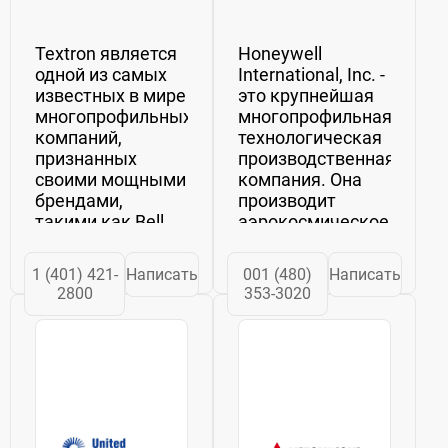
Textron является
Honeywell
одной из самых
International, Inc. -
известных в мире
это крупнейшая
многопрофильных
многопрофильная
компаний,
технологическая
признанных
производственная
своими мощными
компания. Она
брендами,
производит
такими как Bell
аэрокосмическое
Helicopter, Cessna,
оборудование,
Beechcraft, E-Z-Go,
технологии для
1 (401) 421-
Написать
001 (480)
Написать
Jacobsen и др.
эксплуатации
2800
353-3020
Компания
зданий и
использует
промышленных
глобальную сеть
сооружений,
авиационных,
автомобильное
оборонных,
оборудование и
промышленных...
турбокомпрессоры....