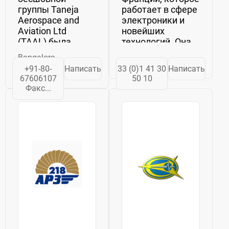
группы Taneja
работает в сфере
Aerospace and
электроники и
Aviation Ltd
новейших
(TAAL) была
технологий. Она
основана в 1994
была основана
Bangalore
году как первая
чуть более 10 лет
+91-80-
Написать
33 (0)1 41 30
Написать
частная
назад и на
67606107
50 10
компания в
данный момент
Факс...
стране по
является одной
производству
из крупнейших
авиации общего
организаций в
назначения, то
миреПроизводство
есть невоенных
компании
самолетов.
Safran...
Видение
компании...