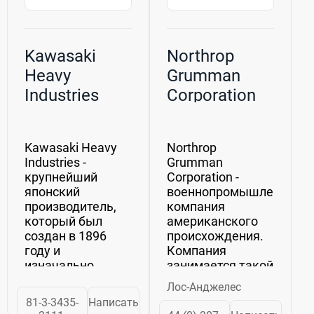
Kawasaki
Northrop
Heavy
Grumman
Industries
Corporation
Kawasaki Heavy
Northrop
Industries -
Grumman
крупнейший
Corporation -
японский
военнопромышленная
производитель,
компания
который был
американского
создан в 1896
происхождения.
году и
Компания
изначально
занимается такой
занимался
деятельностью,
Лос-Анджелес
исключительно
как:
81-3-3435-
Написать
судостроением.
авиастроение,