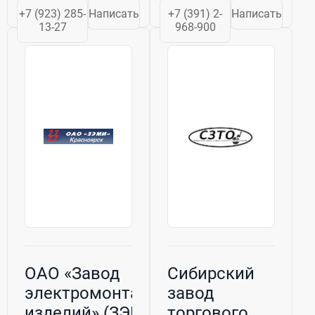
цистерн под
Дальневосточном
+7 (923) 285-
Написать
+7 (391) 2-
Написать
ремонт;
федеральных
13-27
968-900
Формирование
округах. Мы
колесных пар;
предлагаем
Изготовление
широкий
деталей
ассортимент
вагонов;...
горизонтальных
резервуаров,
которые...
ОАО «Завод
Сибирский
электромонтажных
завод
изделий» (ЗЭМИ)
торгового