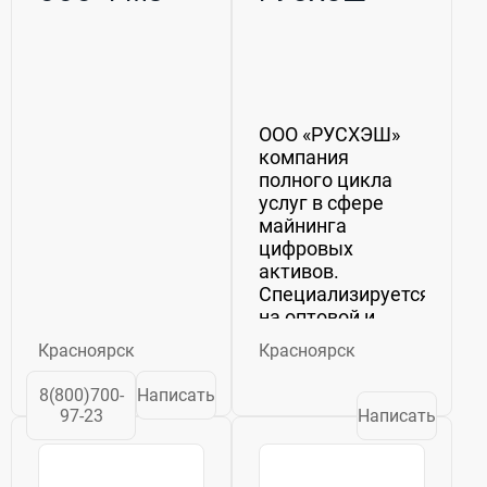
ООО «РУСХЭШ»
компания
полного цикла
услуг в сфере
майнинга
цифровых
активов.
Специализируется
на оптовой и
розничной
Красноярск
Красноярск
продаже,
размещении в
8(800)700-
Написать
дата-центрах и
97-23
Написать
сервисном
обслуживании
оборудования.