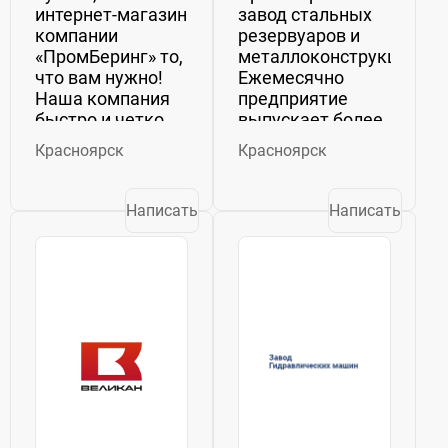
интернет-магазин
завод стальных
компании
резервуаров и
«ПромБеринг» то,
металлоконструкций.
что вам нужно!
Ежемесячно
Наша компания
предприятие
быстро и четко
выпускает более
найдет
400 тонн
Красноярск
Красноярск
необходимый
продукции.
товар, организует
География
его доставку в
поставок – вся
Написать
Написать
свой город,
Сибирь и
выберет способ
Дальний Восток.
оплаты и сам
Среди наших
выставит счет, не
заказчиков –
теряя
крупнейшие
драгоценного...
компании
российского
масштаба....