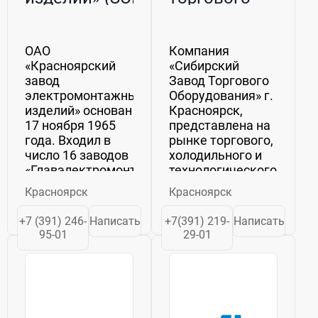
оборудования
(СЗТО)
ОАО
Компания
«Красноярский
«Сибирский
завод
Завод Торгового
электромонтажных
Оборудования» г.
изделий» основан
Красноярск,
17 ноября 1965
представлена на
года. Входил в
рынке торгового,
число 16 заводов
холодильного и
«Главэлектромонтажа»
технологического
Минмонтажспецстроя
оборудования с
Красноярск
Красноярск
СССР. Уже 40 лет
2001 года. Мы
специализируется
занимаемся
+7 (391) 246-
Написать
+7(391) 219-
Написать
на выпуске
комплексными
95-01
29-01
изделий для
поставками
прокладки
оборудования
кабельных
для
трасс...
супермаркетов,
продовольственных...