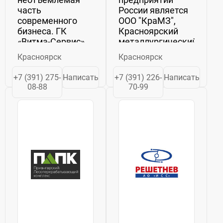
часть
России является
современного
ООО "КраМЗ",
бизнеса. ГК
Красноярский
«Витма-Сервис»
металлургический
занимается
завод.
Красноярск
Красноярск
специализированными
Специализируясь
решениями в
в области
+7 (391) 275-
Написать
+7 (391) 226-
Написать
этой области,
плавильного,
08-88
70-99
предлагая своим
прессового и
клиентам
кузнечного
передовые
производств,
технологии и
завод занимается
современное
выпуском
оборудование....
различных
изделий ...