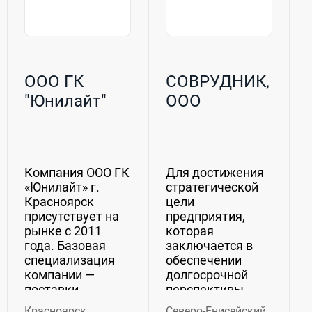
ООО ГК
СОВРУДНИК,
"Юнилайт"
ООО
Компания ООО ГК
Для достижения
«Юнилайт» г.
стратегической
Красноярск
цели
присутствует на
предприятия,
рынке с 2011
которая
года. Базовая
заключается в
специализация
обеспечении
компании —
долгосрочной
поставки,
перспективы
оптовая и
эффективной
Красноярск
Северо-Енисейский