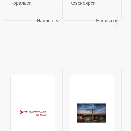
актив ПАО «ГМК
полный
Норильск
Красноярск
Норильский
производственный
никель»
цикл: от
(«Норникель»).
проектирования
Написать
Написать
Завод НМЗ
до монтажа и
входит в
финального
Норильский
контроля.
дивизион,
Ежегодно завод
обеспечивая
выпускает более
полный цикл
3200 тонн
переработки...
продукции,...