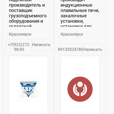
производитель и
индукционные
поставщик
плавильные печи,
грузоподъемного
закалочные
оборудования и
установки,
складской
установки для
техники.
индукционной
Красноярск
Красноярск
Работает на
пайки и другое
федеральном
оборудование
+7(923)272-
Написать
уровне, имея 9
индукционного
98-85
89135524780
Написать
филиалов по
нагрева. С
России: Москва,
полным
Санкт-Петербург,
перечнем
Екатеринбург,
продукции Вы
Ростов-на-Дону,
можете
Нижний
ознакомиться на
Новгород,...
странице Продукция наш