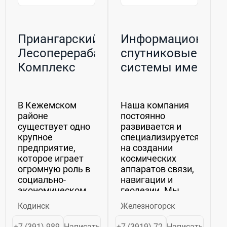
Приангарский
Информационные
Лесоперерабатывающий
спутниковые
Комплекс
системы имени
академика М.Ф.
Решетнёва
В Кежемском
Наша компания
районе
постоянно
существует одно
развивается и
крупное
специализируется
предприятие,
на создании
которое играет
космических
огромную роль в
аппаратов связи,
социально-
навигации и
экономическом
геодезии. Мы
развитии
стремимся
Кодинск
Железногорск
региона. Это
удовлетворять
Приангарский
потребности как
+7 (391) 989-
Написать
+7 (3919) 72-
Написать