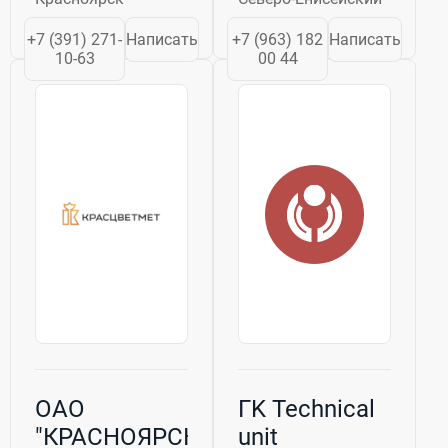
розничная
производственной
продажа
деятельности,
+7 (391) 271-
Написать
+7 (963) 182
Написать
осветительного
необходимо
10-63
00 44
оборудования
уделить особое
для крупнейших
внимание
промышленных и
интересам всех
спортивных
участников
объектов. В
данной
работе с
деятельности.
заказчиками...
Это включает в ...
ОАО
ГK Technical
"КРАСНОЯРСКИЙ
unit