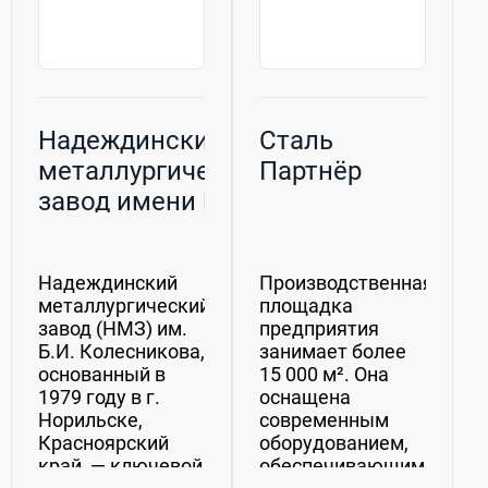
Надеждинский
Сталь
металлургический
Партнёр
завод имени Б.И.
Колесникова
(НМЗ)
Надеждинский
Производственная
металлургический
площадка
завод (НМЗ) им.
предприятия
Б.И. Колесникова,
занимает более
основанный в
15 000 м². Она
1979 году в г.
оснащена
Норильске,
современным
Красноярский
оборудованием,
край, — ключевой
обеспечивающим