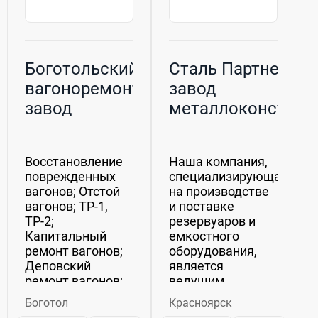
Боготольский
Сталь Партнер, ОО
вагоноремонтный
завод
завод
металлоконструк
и резервуарного
оборудования
Восстановление
Наша компания,
поврежденных
специализирующаяся
вагонов; Отстой
на производстве
вагонов; ТР-1,
и поставке
ТР-2;
резервуаров и
Капитальный
емкостного
ремонт вагонов;
оборудования,
Деповский
является
ремонт вагонов;
ведущим
Очистка
поставщиком в
Боготол
Красноярск
нефтеналивных
Сибирском и