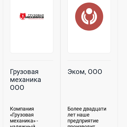
различных
формах, включая
слитки,
гранулы,...
Грузовая
Эком, ООО
механика
ООО
Компания
Более двадцати
«Грузовая
лет наше
механика» -
предприятие
надежный
производит