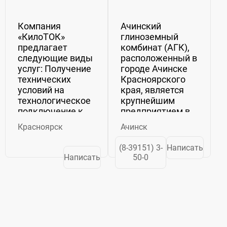
подстанций
Комбинат,
АО
Компания
Ачинский
«КилоТОК»
глиноземный
предлагает
комбинат (АГК),
следующие виды
расположенный в
услуг: Получение
городе Ачинске
технических
Красноярского
условий на
края, является
технологическое
крупнейшим
подключение к
предприятием в
электросетям.
России по
Красноярск
Ачинск
Разработка и
производству
согласование
глинозема.
(8-39151) 3-
Написать
проектной
Входящий в
Написать
50-0
документации.
состав
Производство и
алюминиевой
монтаж
компании
комплектных
"РУСАЛ",
трансформаторных
официальное
подстанций...
название