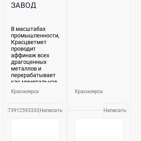
ЗАВОД
ЦВЕТНЫХ
МЕТАЛЛОВ
В масштабах
ИМЕНИ В.Н.
промышленности,
ГУЛИДОВА"
Красцветмет
проводит
аффинаж всех
драгоценных
металлов и
перерабатывает
как минеральное,
так и вторичное
Красноярск
Красноярск
сырье.
Аффинажный
дивизион
73912593333
Написать
Написать
Красцветмета
выпускает
драгоценные
металлы в