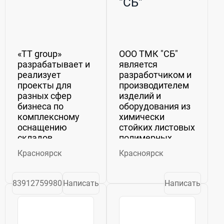
"СБ"
«ТТ group»
ООО ТМК "СБ"
разрабатывает и
является
реализует
разработчиком и
проекты для
производителем
разных сфер
изделий и
бизнеса по
оборудования из
комплексному
химически
оснащению
стойких листовых
складов
полимерных
оборудованием,
материалов,
Красноярск
Красноярск
исходя из
которые
товарных групп,
применяются на
специфики
гальваническихи,
83912759980
Написать
Написать
отрасли, а также
химических,
целей и задач
пищевых
клиентов.
производствах.
Компания
Мы производим: