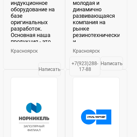
индукционное
молодая и
оборудование на
динамично
базе
развивающаяся
оригинальных
компания на
разработок.
рынке
Основная наша
резинотехнических
продукция - это
и
плавильные
асбестотехнических
Красноярск
Красноярск
тигельные
изделий. Нашими
установки УПВ
партнерами-
+7(923)288-
Написать
мощностью от 5
поставщиками
Написать
17-88
до 50 кВт для
являются
плавки цветных
ведущие
металлов с
российские и
тиглями объемом
зарубежные
от 0,125 до...
производители.
Мы -...