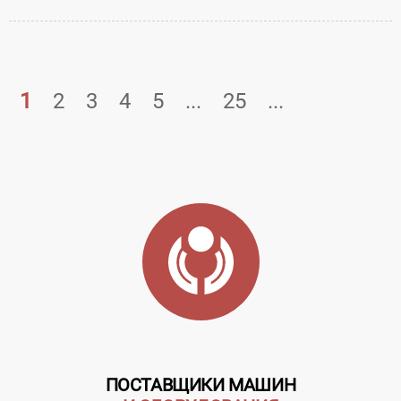
комбината -
Акционерное...
1
2
3
4
5
...
25
...
ПОСТАВЩИКИ МАШИН