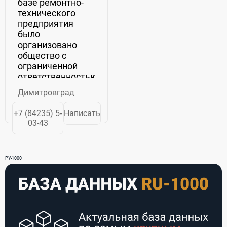
базе ремонтно-
технического
предприятия
было
организовано
общество с
ограниченной
ответственностью
«Омега».
Димитровград
Основной целью
предприятия
+7 (84235) 5-
Написать
было
03-43
изготовление
штампов, пресс-
форм и
РУ-1000
различных
приспособлений
для собственного
производства...