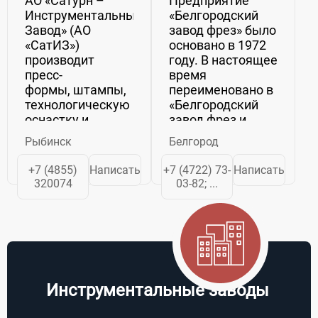
АО «Сатурн –
Предприятие
Инструментальный
«Белгородский
Завод» (АО
завод фрез» было
«СатИЗ»)
основано в 1972
производит
году. В настоящее
пресс-
время
формы, штампы,
переименовано в
технологическую
«Белгородский
оснастку и
завод фрез и
приспособления,
специнструмента».
Рыбинск
Белгород
контрольно –
За это
измерительный,
продолжительное
+7 (4855)
Написать
+7 (4722) 73-
Написать
металлорежущий,
время завод
320074
03-82; ...
абразивный,
прошел большой
алмазный
эволюционный
инструмент.
путь развития,
Основным...
приобрел...
Инструментальные заводы