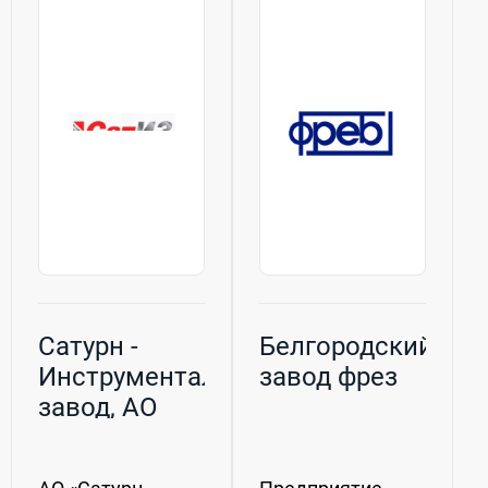
промышленных
полный цикл
объектах, в
производства
транспортных
изделий
компаниях,
и производить
агрохолдингах...
испытания
готовой
продукции....
Сатурн -
Белгородский
Инструментальный
завод фрез
завод, АО