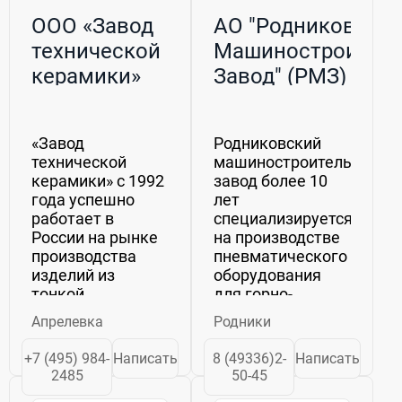
ООО «Завод
АО "Родниковски
технической
Машиностроител
керамики»
Завод" (РМЗ)
«Завод
Родниковский
технической
машиностроительный
керамики» с 1992
завод более 10
года успешно
лет
работает в
специализируется
России на рынке
на производстве
производства
пневматического
изделий из
оборудования
тонкой
для горно-
технической
шахтной
Апрелевка
Родники
керамики,
промышленности.Произ
твердых сплавов
линейка
+7 (495) 984-
Написать
8 (49336)2-
Написать
и их
компании:
2485
50-45
полуфабрикатов.Предприятие
перфораторы,