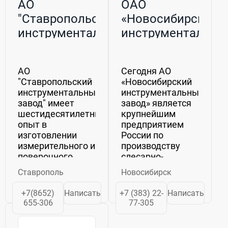
АО
ОАО
"Ставропольский
«Новосибирский
инструментальный
инструментальны
завод"
завод»
АО
Сегодня АО
"Ставропольский
«Новосибирский
инструментальный
инструментальный
завод" имеет
завод» является
шестидесятилетний
крупнейшим
опыт в
предприятием
изготовлении
России по
измерительного и
производству
поверочного
слесарно-
инструмента.
монтажного,
Ставрополь
Новосибирск
Предприятие по
шоферского и
основному
зажимного
+7(8652)
Написать
+7 (383) 22-
Написать
профилю не
инструмента.
655-306
77-305
имеет аналогов в
Продукция
России и странах
изготавливается