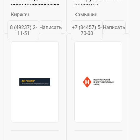
специализируемся
является
на производстве
слесарно-
Киржач
Камышин
токарных резцов,
монтажный
различных фрез и
инструмент:
8 (49237) 2-
Написать
+7 (84457) 5-
Написать
инструмента по
ключи гаечные
11-51
70-00
чертежам
различных
заказчика.Наше
размеров и
производство
видов, ключи
оснащено
торцовые,
универсальным...
лопатки
монтажные, ...