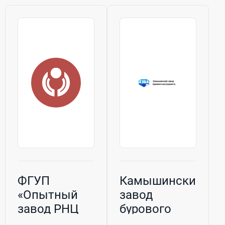
ФГУП
Камышинский
«Опытный
завод
завод РНЦ
бурового
«ВТО» им.
инструмента,