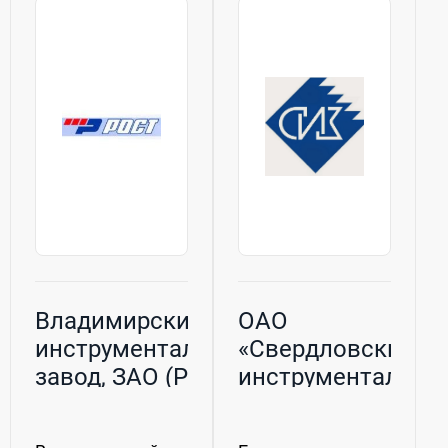
создано на базе
пневмоподдержки,
ФГУП
пневмомоторы,
«Всероссийский
горные сверла,
научно-
пневмопробойники,...
исследовательский...
Владимирский
ОАО
инструментальный
«Свердловский
завод, ЗАО (РОСТ)
инструментальны
завод» (СИЗ)