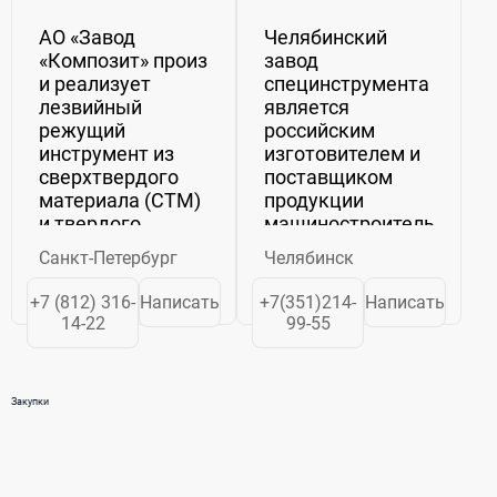
АО «Завод
Челябинский
«Композит» производит
завод
и реализует
специнструмента
лезвийный
является
режущий
российским
инструмент из
изготовителем и
сверхтвердого
поставщиком
материала (СТМ)
продукции
и твердого
машиностроительного
сплава, а также
назначения. На
Санкт-Петербург
Челябинск
изделия из
предприятии
металлических
изготавливается
+7 (812) 316-
Написать
+7(351)214-
Написать
порошков. Завод
нестандартный
14-22
99-55
может принять
инструмент,
заказ как на
технологическая
поставку
оснастка, пресс-
Закупки
серийной
формы, дисковые
продукции,...
и гильотинные
ножи, детали...