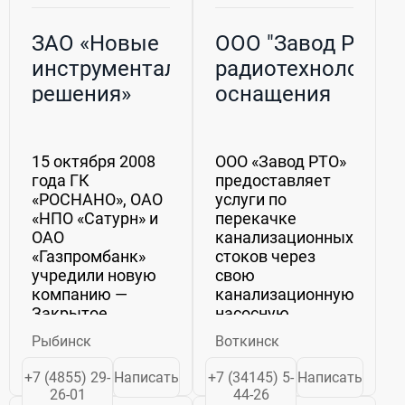
ЗАО «Новые
ООО "Завод РТО" 
инструментальные
радиотехнологиче
решения»
оснащения
15 октября 2008
ООО «Завод РТО»
года ГК
предоставляет
«РОСНАНО», ОАО
услуги по
«НПО «Сатурн» и
перекачке
ОАО
канализационных
«Газпромбанк»
стоков через
учредили новую
свою
компанию —
канализационную
Закрытое
насосную
акционерное
станцию
Рыбинск
Воткинск
общество «Новые
(КНС).Протяженность
инструментальные
канализационных
+7 (4855) 29-
Написать
+7 (34145) 5-
Написать
решения».26
сетей – 1,25
26-01
44-26