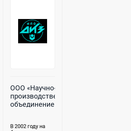
ближнего
из
зарубежья. Наши
высококачественных
постоянные
инструментальных
покупатели...
сталей.Специалисты...
ООО «Научно-
производственное
объединение
Димитровградский
инструментальный
В 2002 году на
завод»