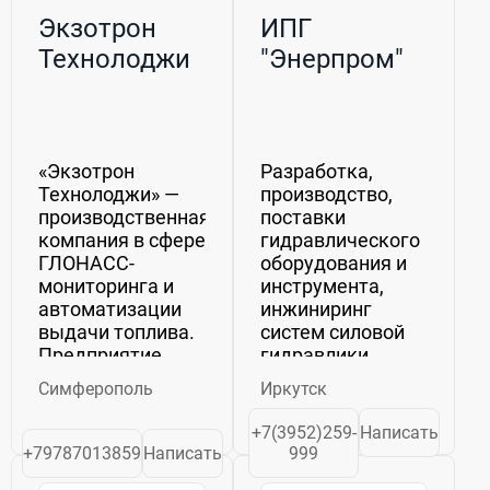
Экзотрон
ИПГ
Технолоджи
"Энерпром"
«Экзотрон
Разработка,
Технолоджи» —
производство,
производственная
поставки
компания в сфере
гидравлического
ГЛОНАСС-
оборудования и
мониторинга и
инструмента,
автоматизации
инжиниринг
выдачи топлива.
систем силовой
Предприятие
гидравлики.
разрабатывает
Технологическое
Симферополь
Иркутск
комплексные
оборудование
решения для
компании
+7(3952)259-
Написать
контроля
позволяет
+79787013859
Написать
999
движения ГСМ на
выполнять