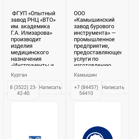
академика
ООО
ФГУП «Опытный
ООО
Г.А.
завод РНЦ «ВТО»
«Камышинский
Илизарова»
им. академика
завод бурового
Г.А. Илизарова»
инструмента» —
производит
промышленное
изделия
предприятие,
медицинского
предоставляющее
назначения
услуги по
«Инструменты и
изготовлению
приспособления
бурового
Курган
Камышин
для остеосинтеза
инструмента для
по Г.А.
горнорудных и
8 (3522) 23-
Написать
+7 (84457)
Написать
Илизарову»,
металлургических
42-40
54410
предназначенные
предприятий,
для лечения
геологоразведочных
больных...
организаций,
химико-
термической ...