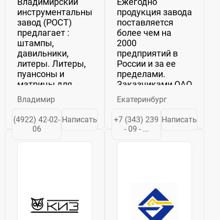
Владимирский
Ежегодно
инструментальный
продукция завода
завод (РОСТ)
поставляется
предлагает :
более чем на
штампы,
2000
давильники,
предприятий в
литеры. Литеры,
России и за ее
пуансоны и
пределами.
матрицы для
Заказчиками ОАО
фармацевтических,
«СИЗ»
Владимир
Екатеринбург
пищевых и
исторически
парфюмерно-
являются
(4922) 42-02-
Написать
+7 (343) 239
Написать
косметических
практически все
06
- 09 - ...
предприятий,
крупные
Малогабаритные
машиностроительные
высечные,
предприятия на
чеканочные,
территории
обсечные
бывших
штампы и
республик СССР,
ударные
в том ...
инструменты...