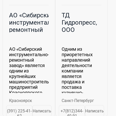
АО «Сибирский
ТД
инструментально-
Гидропресс,
ремонтный
ООО
завод»
(Сибинстрем)
АО «Сибирский
Одним из
инструментально-
приорететных
ремонтный
направлений
завод» является
деятельности
одним из
компании
крупнейших
является
машиностроительных
продажа и
предприятий
поставка
Красноярского
кузнечно-
края,
прессового
Красноярск
Санкт-Петербург
зарекомендовавший
оборудования,
себя, как
гидравлических
(391) 225-41-
Написать
+7(812)344-
Написать
надежный
прессов,
62
40-91