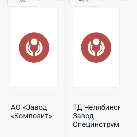
партнер в
листогибов,
своевременной
ножниц,
поставке
прокатных
продукции
станов,
высокого
производственных
качества
линий, запасных и
предприятиям ...
составных частей
ко всем станкам
и ...
АО «Завод
ТД Челябинский
«Композит»
Завод
Специнструмента
(ЧЗСИ), ООО