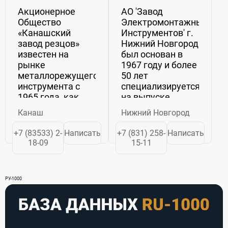
Акционерное
АО 'Завод
Общество
Электромонтажных
«Канашский
Инструментов' г.
завод резцов»
Нижний Новгород
известен на
был основан в
рынке
1967 году и более
металлорежущего
50 лет
инструмента с
специализируется
1965 года, как
на выпуске
надежный
инструмента и
Канаш
Нижний Новгород
производитель и
приспособлений
поставщик
для производства
+7 (83533) 2-
Написать
+7 (831) 258-
Написать
резцов токарных
электромонтажных
18-09
15-11
с напайными
работ. Широкая
пластинами из
гамма изделий –
твердого сплава.
от простейших
РУ-1000
Качество нашей
плоскогубцев...
продукции
соответствует...