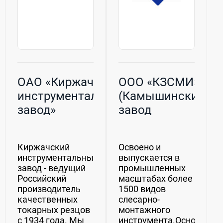
ОАО «Киржачский
ООО «КЗСМИ»
инструментальный
(Камышинский
завод»
завод
слесарно–
монтажного
Киржачский
Освоено и
инструмента)
инструментальный
выпускается в
завод - ведущий
промышленных
Российский
масштабах более
производитель
1500 видов
качественных
слесарно-
токарных резцов
монтажного
с 1934 года. Мы
инструмента.Основной п