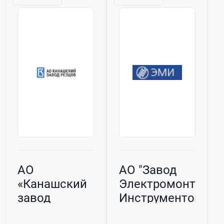
апреля 2010 года
км.Количество
в городе...
КНС – 1.Завод
вступил в строй
действующих в
1971...
АО
АО "Завод
«Канашский
Электромонтажн
завод
Инструментов"
резцов»