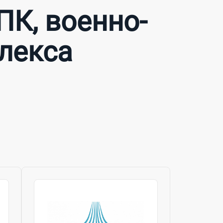
К, военно-
лекса