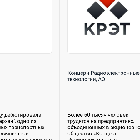
Концерн Радиоэлектронные
технологии, АО
ду дебютировала
Более 50 тысяч человек
рхан", одно из
трудятся на предприятиях,
ГОНЗАВОД»
ных транспортных
объединенных в акционерн
повышенной
общество «Концерн
рый расположен в Свердловской...
сти, выпускаемых в
Радиоэлектронные