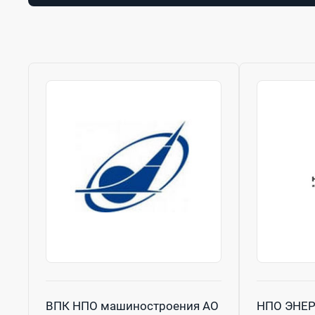
ВПК НПО машиностроения АО
НПО ЭНЕ