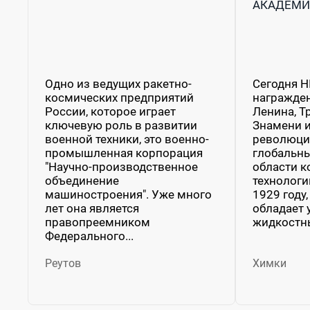
АКАДЕМИ
Одно из ведущих ракетно-
Сегодня 
космических предприятий
награжде
России, которое играет
Ленина, Т
ключевую роль в развитии
Знамени и
военной техники, это военно-
революции
промышленная корпорация
глобальн
"Научно-производственное
области к
объединение
технологи
машиностроения". Уже много
1929 году
лет она является
обладает
правопреемником
жидкостны
Федерального...
Реутов
Химки