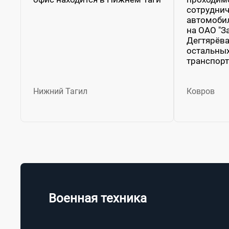
сотруднич
автомобил
на ОАО "З
Дегтярёва
остальны
транспорт
Нижний Тагил
Ковров
Военная техника