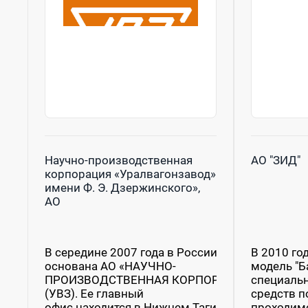
Научно-производственная
АО "ЗИД"
корпорация «Уралвагонзавод»
имени Ф. Э. Дзержинского»,
АО
В середине 2007 года в России была
В 2010 го
основана АО «НАУЧНО-
модель "Ба
ПРОИЗВОДСТВЕННАЯ КОРПОРАЦИЯ «УРАЛВА
специаль
(УВЗ). Ее главный
средств 
офис находится в Нижнем Тагиле, городе, кото
проходимо