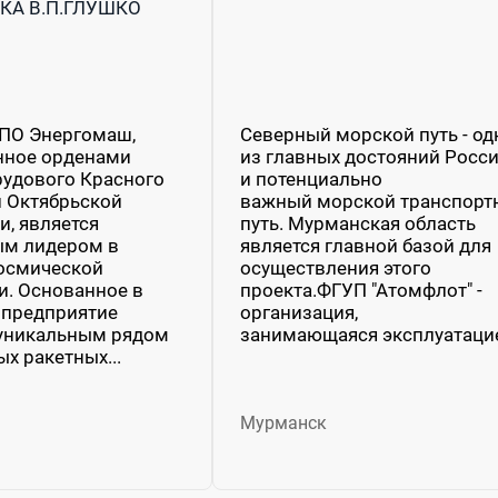
КА В.П.ГЛУШКО
НПО Энергомаш,
Северный морской путь - од
нное орденами
из главных достояний Росс
рудового Красного
и потенциально
 Октябрьской
важный морской транспорт
, является
путь. Мурманская область
ым лидером в
является главной базой для
осмической
осуществления этого
и. Основанное в
проекта.ФГУП "Атомфлот" -
, предприятие
организация,
 уникальным рядом
занимающаяся эксплуатацие
х ракетных...
Мурманск