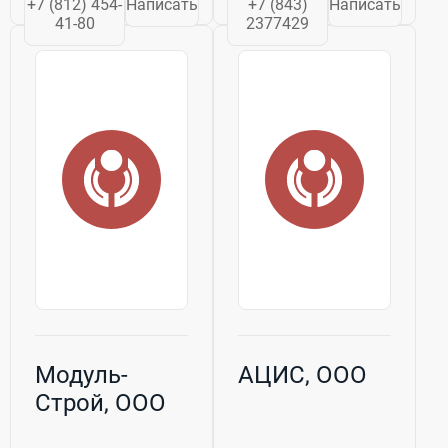
+7 (812) 454-
Написать
+7 (843)
Написать
грязезащитные и
41-80
2377429
противоскользящие
покрытия.
Компания
"ГАБАРИТ"
является
официальным
представителем...
Модуль-
АЦИС, ООО
Строй, ООО