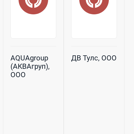
AQUAgroup
ДВ Тулс, ООО
(АКВАгруп),
ООО