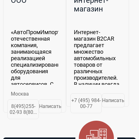
ООО
интернет-
магазин
автоаксессуаров
«АвтоПромИмпорт» -
Интернет-
отечественная
магазин B2CAR
компания,
предлагает
занимающаяся
множество
реализацией
автомобильных
специализированного
товаров от
оборудования
различных
для
производителей.
автосервисов. С
В наличии всегда
особой
имеются
Москва
тщательностью
средства,
+7 (495) 984-
Написать
мы подходим к
необходимые для
8(495)255-
Написать
00-77
выбору товаров
ухода за
02-93 8(80...
для нашего
машиной:
каталога,
автокосметика и
изучаем спрос и
химия для
предложения,
различных