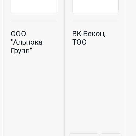
OOO
ВК-Бекон,
"Альпока
ТОО
Групп"