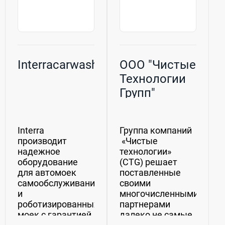
Interracarwash
ООО "Чистые
Технологии
Групп"
Interra
Группа компаний
производит
«Чистые
надежное
технологии»
оборудование
(CTG) решает
для автомоек
поставленные
самообслуживания
своими
и
многочисленными
роботизированных
партнерами
моек с гарантией
далеко не самые