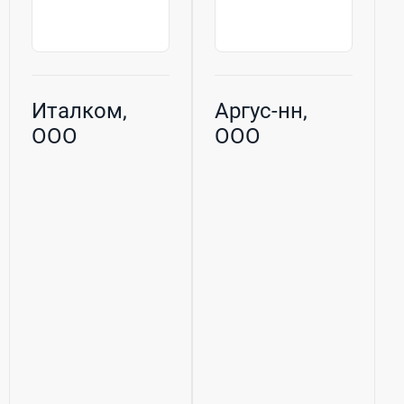
Италком,
Аргус-нн,
ООО
ООО