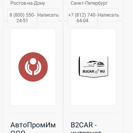
до 2 лет. Мы
простые
Ростов-на-Дону
Санкт-Петербург
обеспечиваем
технические
комплексный
задачи. Индивидуальна
8 (800) 550-
Написать
+7 (812) 740-
Написать
подход — от
работа с каждым
24-51
64-04
создания проекта
из этих партнеров
под ваш бюджет
требует
до монтажа и
повсеместного
обучения
выполнения полного
персонала. Наши
...
решения
известны
быстрой...
АвтоПромИмпорт,
B2CAR -