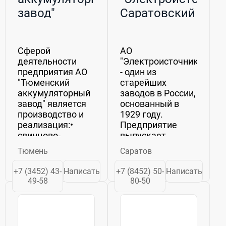
завод"
Саратовский
аккумуляторный
завод
Сферой
АО
деятельности
"Электроисточник"
предприятия АО
- один из
"Тюменский
старейших
аккумуляторный
заводов в России,
завод" является
основанный в
производство и
1929 году.
реализация:•
Предприятие
свинцово-
выпускает
кислотных
широкий
Тюмень
Саратов
стартерных
ассортимент
аккумуляторных
аккумуляторной
+7 (3452) 43-
Написать
+7 (8452) 50-
Написать
батарей для
продукции для
49-58
80-50
автомобилей,
автомобилей,
автобусов,
автобусов,
сельскохозяйственной
автотракторной
техники и
техники.