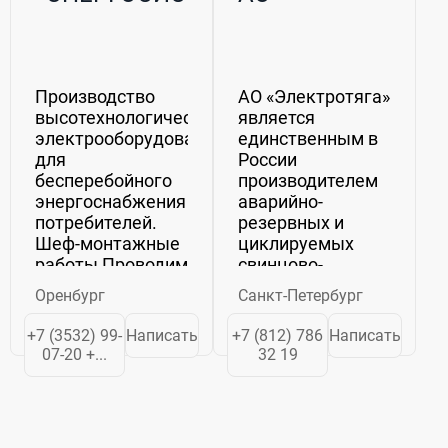
Производство
АО «Электротяга»
высотехнологического
является
электрооборудования
единственным в
для
России
бесперебойного
производителем
энергоснабжения
аварийно-
потребителей.
резервных и
Шеф-монтажные
циклируемых
работы Проводим
свинцово-
шеф-монтажные
кислотных
Оренбург
Санкт-Петербург
работы на
аккумуляторов
объектах
для подводных
+7 (3532) 99-
Написать
+7 (812) 786
Написать
заказчика
лодок ВМФ РФ
07-20 +...
32 19
Пусконаладочные
емкостью от 3000
работы на
до 20000 Ач.
объектах
Аккумуляторы
заказчика
данного типа