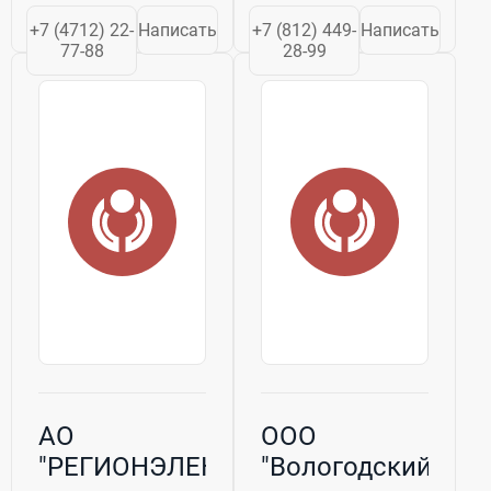
одного из
свою историю с
+7 (4712) 22-
Написать
+7 (812) 449-
Написать
старейших
1924 года, когда
77-88
28-99
предприятий
на базе первого в
отрасли -
России
Курского завода
аккумуляторного
"Аккумулятор",
завода "Тюдор"
основанного 14
была создана
октября...
Центральная
Аккумуляторная...
АО
ООО
"РЕГИОНЭЛЕКТРОКОМПЛЕКТ"
"Вологодский