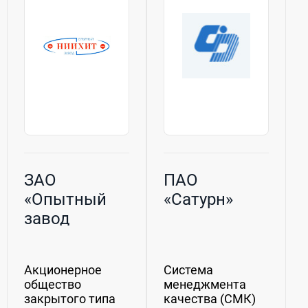
мотоциклов;•
Предприятие
тяговых
отмечено
аккумуляторных...
высокими
государственными
...
ЗАО
ПАО
«Опытный
«Сатурн»
завод
НИИХИТ»
Акционерное
Система
общество
менеджмента
закрытого типа
качества (СМК)