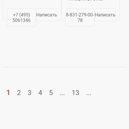
регионе.Мы
предлагаем
+7 (495)
Написать
8-831-279-00-
Написать
нашим клиентам
5061346
78
и партнерам
современное,
качественное,
недорогое и
хорошо
зарекомендовавшее
себя
оборудование
систем...
1
2
3
4
5
...
13
...