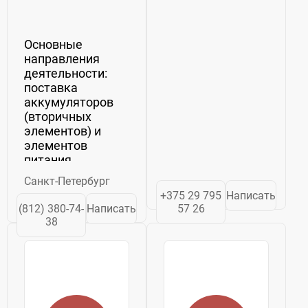
центр
Основные
направления
деятельности:
поставка
аккумуляторов
(вторичных
элементов) и
элементов
питания
(первичных
Санкт-Петербург
элементов);
+375 29 795
Написать
проектирование и
(812) 380-74-
Написать
57 26
изготовление
38
батарей по
техническим
требованиям
Заказчика;
проведение
электрических и