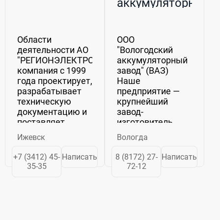
аккумуляторный
завод" (ВАЗ)
Области
ООО
деятельности АО
"Вологодский
"РЕГИОНЭЛЕКТРОКОМПЛЕКТ"Наша
аккумуляторный
компания с 1999
завод" (ВАЗ)
года проектирует,
Наше
разрабатывает
предприятие —
техническую
крупнейший
документацию и
завод-
поставляет
изготовитель
щелочные
свинца,
Ижевск
Вологда
никель-
различных видов
кадмиевые
его сплавов,
+7 (3412) 45-
Написать
8 (8172) 27-
Написать
(NiCd), никель-
поставляющий
35-35
72-12
металлгидридные
изделия на
(NiMH), литий-
российский,
ионные (Li-Ion),
зарубежный
литий-
рынок, мы
полимерные (Li-
осуществляем