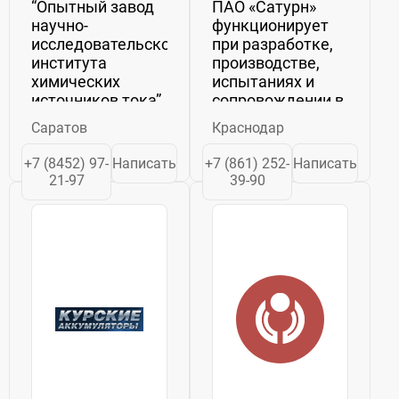
“Опытный завод
ПАО «Сатурн»
научно-
функционирует
исследовательского
при разработке,
института
производстве,
химических
испытаниях и
источников тока”
сопровождении в
(ЗАО "Опытный
эксплуатации
Саратов
Краснодар
завод НИИХИТ")
солнечных,
создано в ноябре
никель-
+7 (8452) 97-
Написать
+7 (861) 252-
Написать
1996 года и
водородных и
21-97
39-90
является
литий-ионных
правопреемником
аккумуляторных
НИИ химических
батарей для
источников тока
систем
в области...
энергопитания
орбитальных ...