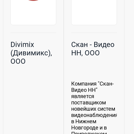
Divimix
Скан - Видео
(Дивимикс),
НН, ООО
ООО
Компания "Скан-
Видео НН"
является
поставщиком
новейших систем
видеонаблюдения
в Нижнем
Новгороде и в
Приволжском