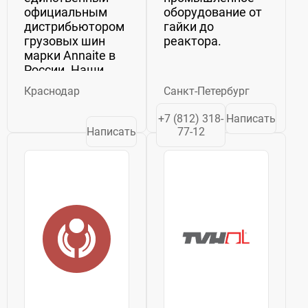
официальным
оборудование от
дистрибьютором
гайки до
грузовых шин
реактора.
марки Annaite в
России. Наши
филиалы
Краснодар
Санкт-Петербург
открыты в 7
регионах страны
+7 (812) 318-
Написать
от Владивостока
Написать
77-12
и до Москвы.
Годовой оборот
компании около 3
млрд рублей. ...