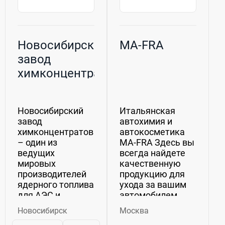
Новосибирский
MA-FRA
завод
химконцентратов
(НЗХК), ПАО
Новосибирский
Итальянская
завод
автохимия и
химконцентратов
автокосметика
– один из
MA-FRA Здесь вы
ведущих
всегда найдете
мировых
качественную
производителей
продукцию для
ядерного топлива
ухода за вашим
для АЭС и
автомобилем.
исследовательских
Автохимия и
Новосибирск
Москва
реакторов России
автокосметика из