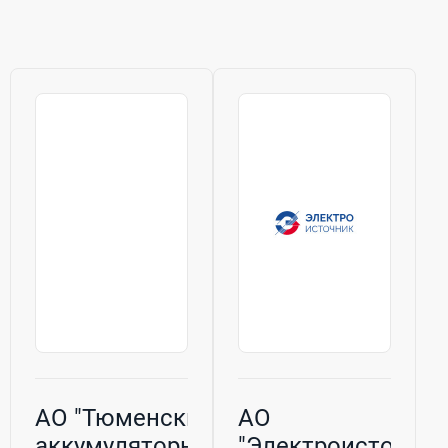
Произведем
соответствуют
пусконаладочные...
лучшим
зарубежным...
АО "Тюменский
АО
аккумуляторный
"Электроисточник