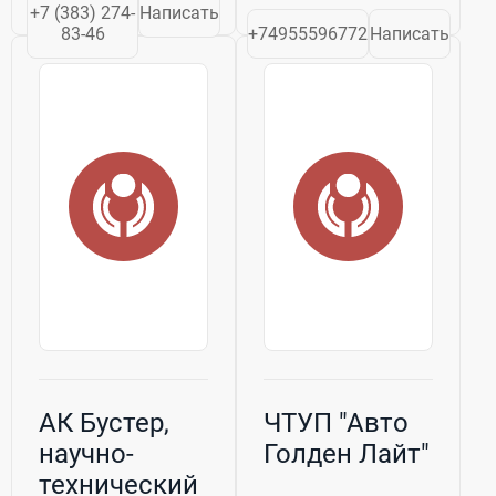
и зарубежных
Италии MA-FRA -
+7 (383) 274-
Написать
стран.
это всегда
83-46
+74955596772
Написать
Российский
непревзойденное
производитель
качество,
металлического
бережное
лития и его солей.
отношение к авто
Входит в
и
структуру
мототранспорту,
Топливной...
...
АК Бустер,
ЧТУП "Авто
научно-
Голден Лайт"
технический