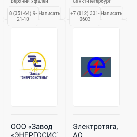
Верхний Уфалей
Санкт-Петербург
разработки и
традициям по
производства
выпуску
8 (351-64) 9-
Написать
+7 (812) 331-
Написать
химических
высококачественной
21-10
0603
источников тока
продукции и
различных
представляет на
электрохимических
российском
систем. На
рынке ряд
предприятии
никель-
разработаны...
металлгидридных
(Ni-MH)
аккумуляторов...
ООО «Завод
Электротяга,
«ЭНЕРГОСИСТЕМЫ»
АО