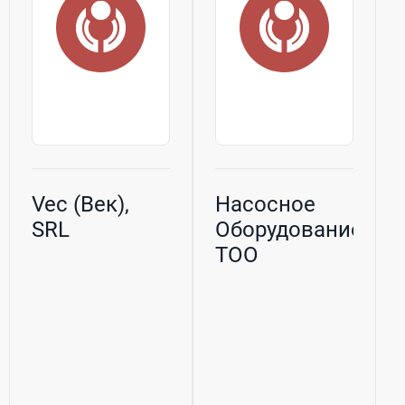
климатических
испытаний ...
Vec (Век),
Насосное
SRL
Оборудование,
ТОО