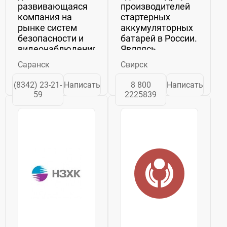
развивающаяся
производителей
компания на
стартерных
рынке систем
аккумуляторных
безопасности и
батарей в России.
видеонаблюдения.С
Являясь
момента
наследником
Саранск
Свирск
основания
известного на
компании в 2011
всю страну
(8342) 23-21-
Написать
8 800
Написать
г. основным
аккумуляторного
59
2225839
направлением
завода
деятельности
«ВостСибЭлемент»,
является
ведущего свою
комплексные
историю...
поставки,
реализация и
установка...