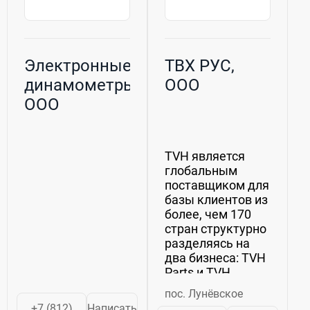
Электронные
ТВХ РУС,
динамометры,
ООО
ООО
TVH является
глобальным
поставщиком для
базы клиентов из
более, чем 170
стран структурно
разделяясь на
два бизнеса: TVH
Parts и TVH
Equipment.TVH
пос. Лунёвское
Parts
+7 (812)
Написать