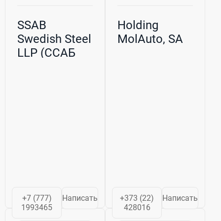
SSAB
Holding
Swedish Steel
MolAuto, SA
LLP (ССАБ
Сведиш Стил
ЛЛП), ТОО
+7 (777)
Написать
+373 (22)
Написать
1993465
428016