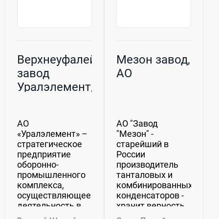
Верхнеуфалейский
Мезон завод,
завод
АО
Уралэлемент, АО
АО
АО "Завод
«Уралэлемент» –
"Мезон" -
стратегическое
старейший в
предприятие
России
оборонно-
производитель
промышленного
танталовых и
комплекса,
комбинированных
осуществляющее
конденсаторов -
деятельность в
хранит верность
сфере
своим лучшим