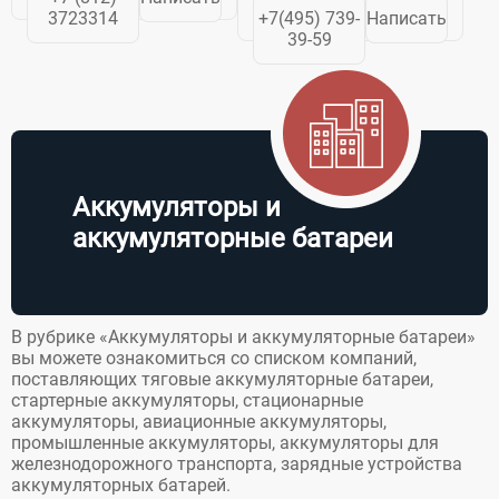
осуществляет
3723314
+7(495) 739-
Написать
поставку по
39-59
всему миру
запчастей и
аксессуаров для
складского,
промышленного
и
сельскохозяйственного..
Аккумуляторы и
аккумуляторные батареи
В рубрике «Аккумуляторы и аккумуляторные батареи»
вы можете ознакомиться со списком компаний,
поставляющих тяговые аккумуляторные батареи,
стартерные аккумуляторы, стационарные
аккумуляторы, авиационные аккумуляторы,
промышленные аккумуляторы, аккумуляторы для
железнодорожного транспорта, зарядные устройства
аккумуляторных батарей.