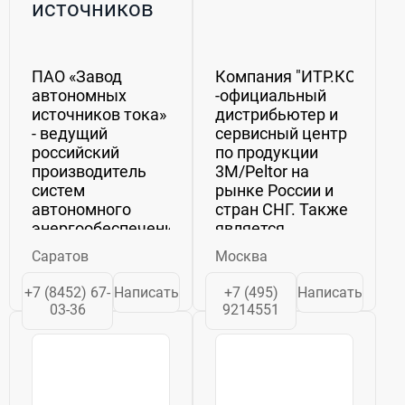
источников
тока» (АИТ)
ПАО «Завод
Компания "ИТР.КОМ"
автономных
-официальный
источников тока»
дистрибьютер и
- ведущий
сервисный центр
российский
по продукции
производитель
3M/Peltor на
систем
рынке России и
автономного
стран СНГ. Также
энергообеспечения,
является
аккумуляторов и
официальным
Саратов
Москва
батарей
партнером по
различного
коммуникационным
+7 (8452) 67-
Написать
+7 (495)
Написать
назначения.Наша
решениям
03-36
9214551
продукция:системы
компаний TELEX,
автономного
MOTOROLA,
энергообеспечения
VERTEX-
для резервного
STANDARD,ОТТО
электроснабжения...
Communications,