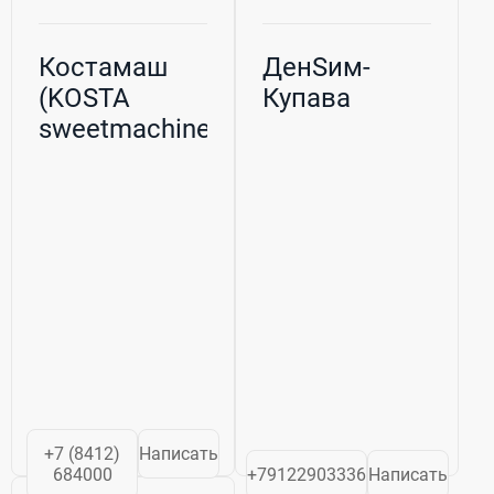
Костамаш
ДенSим-
(KOSTA
Купава
sweetmachines),
ООО
+7 (8412)
Написать
684000
+79122903336
Написать