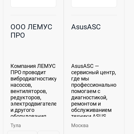
ООО ЛЕМУС
AsusASC
ПРО
Компания ЛЕМУС
AsusASC —
ПРО проводит
сервисный центр,
вибродиагностику
где мы
насосов,
профессионально
вентиляторов,
помогаем с
редукторов,
диагностикой,
электродвигателей
ремонтом и
и другого
обслуживанием
оборудования,
техники ASUS.
динамическую
Работаем с
Тула
Москва
балансировку
ноутбуками,