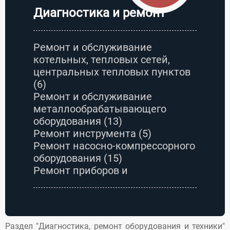
другой
попадает в наши
Диагностика и ремонт
электроники с
надёжные руки....
использованием...
Ремонт и обслуживание
котельных, тепловых сетей,
центральных тепловых пунктов
(6)
Ремонт и обслуживание
металлообрабатывающего
оборудования
(13)
Ремонт инструмента
(5)
Ремонт насосно-компрессорного
оборудования
(15)
Ремонт приборов и
оборудования
(55)
Ремонт, монтаж, изготовление и
наладка электротехнического
оборудования
(12)
Раздел "Диагностика, ремонт оборудования и техники"