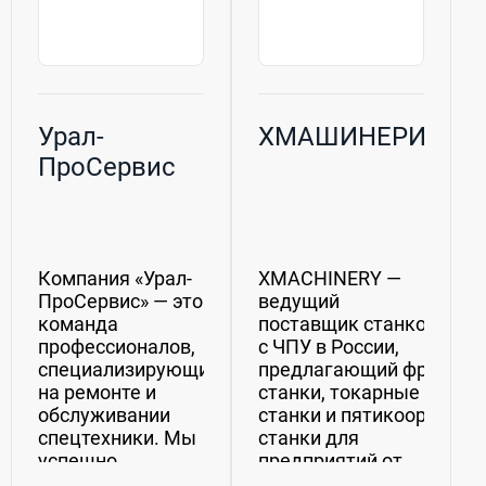
Урал-
ХМАШИНЕРИ
ПроСервис
Компания «Урал-
XMACHINERY —
ПроСервис» — это
ведущий
команда
поставщик станков
профессионалов,
с ЧПУ в России,
специализирующихся
предлагающий фрезерн
на ремонте и
станки, токарные
обслуживании
станки и пятикоордина
спецтехники. Мы
станки для
успешно
предприятий от
работаем с
машиностроения