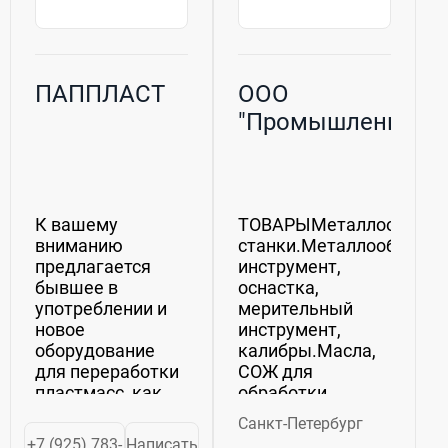
ПАППЛАСТ
ООО
"Промышленник"
К вашему
ТОВАРЫМеталлообраб
вниманию
станки.Металлообраба
предлагается
инструмент,
бывшее в
оснастка,
употреблении и
мерительный
новое
инструмент,
оборудование
калибры.Масла,
для переработки
СОЖ для
пластмасс, как
обработки
отдельные
металла.ИЗГОТОВЛЕНИ
Cанкт-Петербург
единицы, так и
ножи, пуансоны и
+7 (925) 783-
Написать