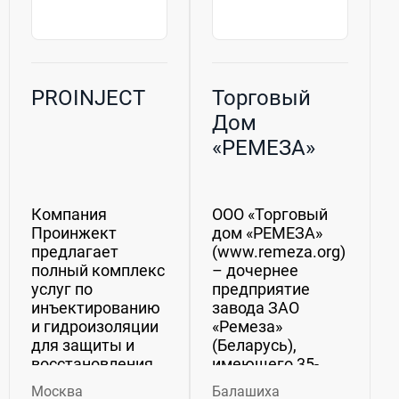
PROINJECT
Торговый
Дом
«РЕМЕЗА»
Компания
ООО «Торговый
Проинжект
дом «РЕМЕЗА»
предлагает
(www.remeza.org)
полный комплекс
– дочернее
услуг по
предприятие
инъектированию
завода ЗАО
и гидроизоляции
«Ремеза»
для защиты и
(Беларусь),
восстановления
имеющего 35-
строительных
летнюю историю
Москва
Балашиха