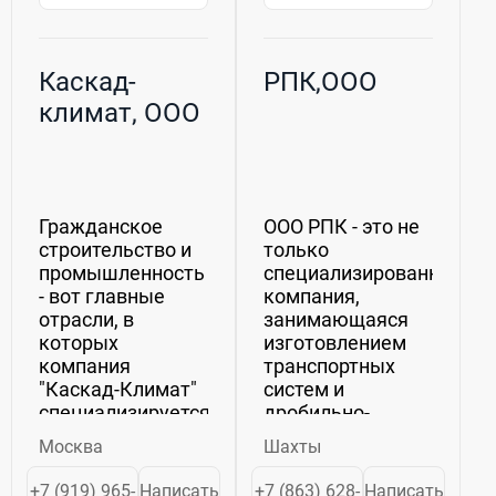
Каскад-
РПК,ООО
климат, ООО
Гражданское
ООО РПК - это не
строительство и
только
промышленность
специализированная
- вот главные
компания,
отрасли, в
занимающаяся
которых
изготовлением
компания
транспортных
"Каскад-Климат"
систем и
специализируется
дробильно-
на инжиниринге
сортировочного
Москва
Шахты
систем
оборудования.
кондиционирования,
Мы также
+7 (919) 965-
Написать
+7 (863) 628-
Написать