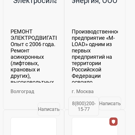
"Электросила"
энергия, ООО
РЕМОНТ
Производственное
ЭЛЕКТРОДВИГАТЕЛЕЙ
предприятие «M-
Опыт с 2006 года.
LOAD» одним из
Ремонт
первых
асинхронных
предприятий на
(лифтовых,
территории
крановых и
Российской
других),
Федерации
высоковольтных,
освоило
тяговых, а также
разработку,
Волгоград
г. Москва
двигателей
производство и
постоянного
внедрение в
8(800)200-
Написать
тока.
промышленность
Написать
15-77
Балансировка
нагрузочных
роторов до 30 т,
модулей в
ремонт полюсов
широком
ротора
диапазоне