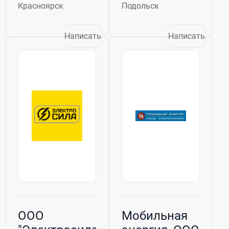
розничной
зарегистрироваться,
Красноярск
Подольск
продаже,
создать свой
размещении в
профиль,
дата-центрах и
принимать
Написать
Написать
сервисном
заказы и
обслуживании
получать доход.
оборудования.
Платформа
Мы предлагаем
предлагает
широкий
широкий спектр
ассортимент
профессий,
майнинговых
включая
решений...
сантехника,...
ООО
Мобильная