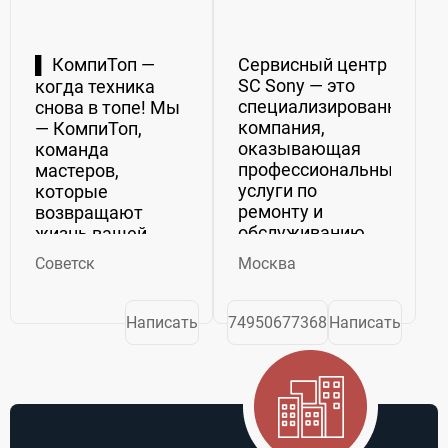
▌ КомпиТоп —
Сервисный центр
SC Sony — это
когда техника
специализированная
снова в топе! Мы
компания,
— КомпиТоп,
оказывающая
команда
профессиональные
мастеров,
услуги по
которые
ремонту и
возвращают
обслуживанию
жизнь вашей
техники Sony.
цифровой
Советск
Москва
Команда
технике.
опытных
Смартфоны,
мастеров
ноутбуки,
Написать
74950677368
Написать
выполняет
планшеты,
диагностику,
игровые
ремонт
приставки — всё,
смартфонов,
что стало
телевизоров,
работать не так,
ноутбуков и
как раньше,