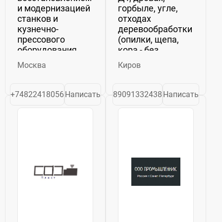
и модернизацией
горбыле, угле,
станков и
отходах
кузнечно-
деревообработки
прессового
(опилки, щепа,
оборудования
кора - без
(прессы
ограничения
Москва
Киров
горячештамповочные,
влажности).
чеканочные,
Производство
холодной
блочно-
+74822418056
Написать
89091332438
Написать
штамповки,
модульных
формовочные,
котельных и
обрезные,
котельного
пробивные;
оборудования.
молоты; вальцы;
Сдача котельных
и т.п.). ...
"под ключ",
модернизация ...