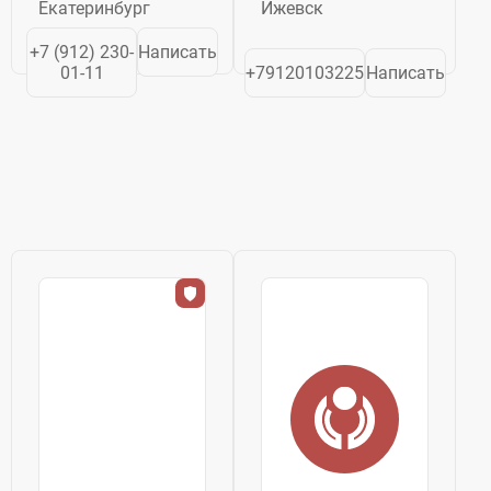
Екатеринбург
Ижевск
машинами как
до
отечественного,
аэрокосмической
+7 (912) 230-
Написать
так и
отрасли. Мы
01-11
+79120103225
Написать
зарубежного
предоставляем...
производства,
что позволяет
нам предлагать
полный спектр
услуг ...