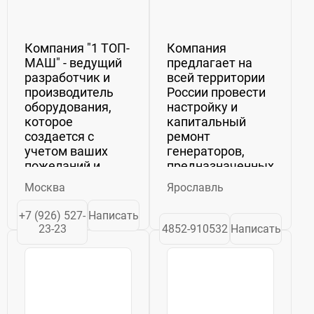
Компания "1 ТОП-
Компания
МАШ" - ведущий
предлагает на
разработчик и
всей территории
производитель
России провести
оборудования,
настройку и
которое
капитальный
создается с
ремонт
учетом ваших
генераторов,
пожеланий и
предназначенных
технических
для аварийного
Москва
Ярославль
требований.
электроснабжения,
Наша компания,
а так же запчасти
+7 (926) 527-
Написать
изготавливающая
для их ремонта и
23-23
4852-910532
Написать
и поставляющая
производства.
оборудование,
Предлагаем:
специализируется
Капитальный
на поставках,
ремонт
монтаже и пуско-
синхронных
наладке...
генераторов...