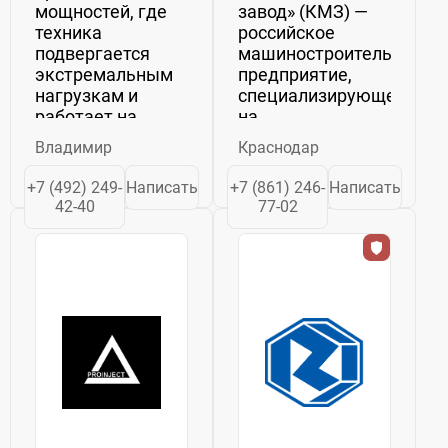
мощностей, где
завод» (КМЗ) —
техника
российское
подвергается
машиностроительное
экстремальным
предприятие,
нагрузкам и
специализирующееся
работает на
на
предельных
проектировании и
Владимир
Краснодар
скоростях,
производстве
особую важность
промышленного
+7 (492) 249-
Написать
+7 (861) 246-
Написать
приобретает
транспортного и
42-40
77-02
регулярный
подъёмно-
технический
разгрузочного
контроль.
оборудования. С
Специалисты
2012 года завод
сервисного
реализует
центра Лемус
проекты для...
ПРО предлагают
комплексные...