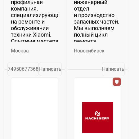
профильная
инженерный
компания,
отдел
специализирующаяся
и производство
на ремонте и
запасных частей.
обслуживании
Мы выполняем
техники Xiaomi.
полный цикл
Опытные мастера
ремонта
проводят
и обслуживания,
Москва
Новосибирск
диагностику и
что позволяет
ремонт
быстро
смартфонов,
реагировать
74950677368
Написать
Написать
планшетов,
на любые задачи
ноутбуков и
и минимизировать
другой
простой техники
электроники с
Собственная
использованием
техника...
современного
оборуд...