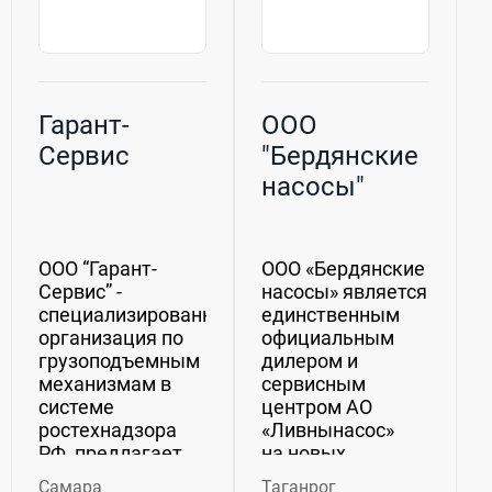
Гарант-
ООО
Сервис
"Бердянские
насосы"
ООО “Гарант-
ООО «Бердянские
Сервис” -
насосы» является
специализированная
единственным
организация по
официальным
грузоподъемным
дилером и
механизмам в
сервисным
системе
центром АО
ростехнадзора
«Ливнынасос»
РФ, предлагает
на новых
вам
территориях
Самара
Таганрог