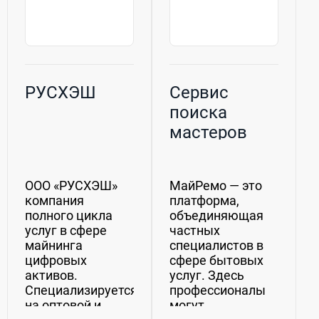
РУСХЭШ
Сервис
поиска
мастеров
ООО «РУСХЭШ»
МайРемо — это
компания
платформа,
полного цикла
объединяющая
услуг в сфере
частных
майнинга
специалистов в
цифровых
сфере бытовых
активов.
услуг. Здесь
Специализируется
профессионалы
на оптовой и
могут