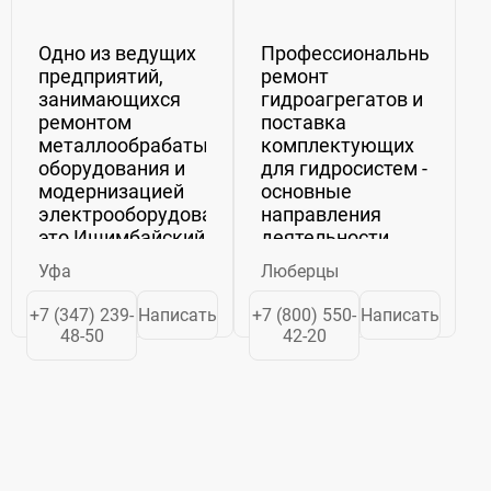
Одно из ведущих
Профессиональный
предприятий,
ремонт
занимающихся
гидроагрегатов и
ремонтом
поставка
металлообрабатывающего
комплектующих
оборудования и
для гидросистем -
модернизацией
основные
электрооборудования,
направления
это Ишимбайский
деятельности
станкоремонтный
компании «РГ-
Уфа
Люберцы
завод. Наша
Ремсервис».
компания
Благодаря
+7 (347) 239-
Написать
+7 (800) 550-
Написать
предлагает
использованию
48-50
42-20
широкий спектр
передовых
услуг, которые
технологий и
включают в себя
высококвалифицирова
не только
специалистам,
ремонт...
мы
гарантируем...