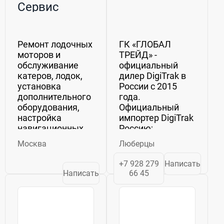
Сервис
Ремонт лодочных
ГК «ГЛОБАЛ
моторов и
ТРЕЙД» -
обслуживание
официальный
катеров, лодок,
дилер DigiTrak в
установка
России с 2015
дополнительного
года.
оборудования,
Официальный
настройка
импортер DigiTrak в
навигационных
Россию;
систем в СПб
Продажа локационных
Москва
Люберцы
профессионально,
систем
качественно, с
DigiTrak, зондов, компл
+7 928 279
Написать
гарантиями
Ремонт
Написать
66 45
производит
локационных...
Моторка.Москва
Если вы решили
улучшить,
усилить,