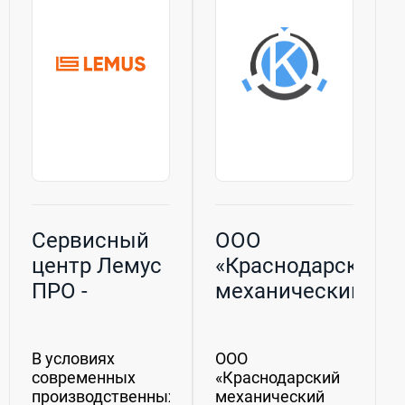
гидрогенератора.
мощностей для
Ремонт
решения
трансформаторов...
различных задач
промышленной...
Сервисный
ООО
центр Лемус
«Краснодарский
ПРО -
механический
Владимир
завод»
В условиях
ООО
современных
«Краснодарский
производственных
механический