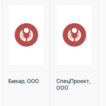
Бикар, ООО
СпецПроект,
ООО