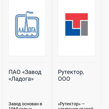
также систем
автоматического
управления
климатическим
оборудованием....
ПАО «Завод
Рутектор,
«Ладога»
ООО
Завод основан в
«Рутектор» —
1965 году и
компания старой