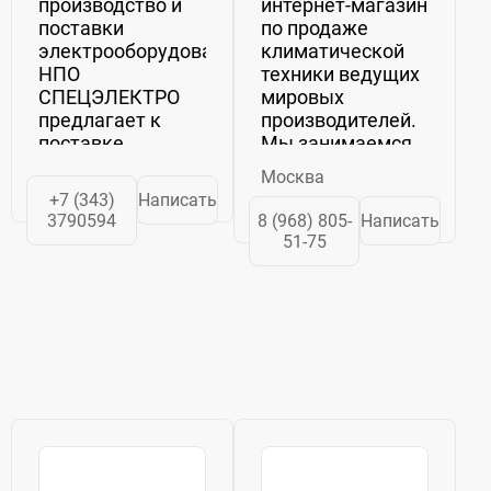
производство и
интернет-магазин
поставки
по продаже
электрооборудования.
климатической
НПО
техники ведущих
СПЕЦЭЛЕКТРО
мировых
предлагает к
производителей.
поставке
Мы занимаемся
электродвигатели,
продажей
Москва
промышленное
кондиционеров,
+7 (343)
Написать
электрооборудование
электрических
3790594
8 (968) 805-
Написать
и
обогревателей,
51-75
комплектующие
тепловых завес,
собственного
тепловых пушек,
производства и
очистителей и
известных
увлажнителей
отечественных
воздуха ...
изготовителей, а
также
предприятий...