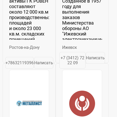
активы ГК РОВЕН
Созданное в 1957
составляют
году для
около 12 000 кв.м
выполнения
производственных
заказов
площадей
Министерства
и около 23 000
обороны АО
кв.м. складских
"Ижевский
помещений.
электромеханический
Собственное
завод "Купол"
Ростов-на-Дону
Ижевск
производствос
является
оснащено
активным
+7 (3412) 72
Написать
современным
участником
+78632119396
Написать
22 09
оборудованием
процесса
от ведущих
обеспечения
мировых
национальной
производителей,
безопасности и
что позволяет...
военно-
технического
сотрудничества.
На протяжении...