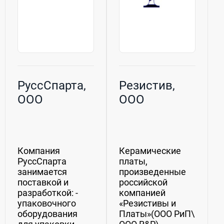
РуссСпарта,
Резистив,
ООО
ООО
Компания
Керамические
РуссСпарта
платы,
занимается
произведенные
поставкой и
российской
разработкой: -
компанией
упаковочного
«Резистивы и
оборудования
Платы»(ООО РиП\