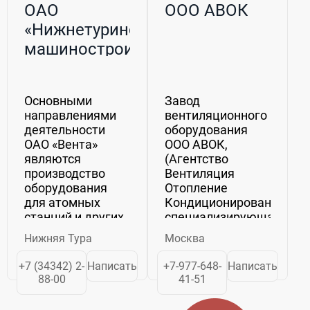
ОАО
ООО АВОК
«Нижнетуринский
машиностроительный
завод «Вента»
Основными
Завод
направлениями
вентиляционного
деятельности
оборудования
ОАО «Вента»
ООО АВОК,
являются
(Агентство
производство
Вентиляция
оборудования
Отопление
для атомных
Кондиционирование).
станций и других
специализирующаяся
предприятий
на поставках
Нижняя Тура
Москва
атомной отрасли,
вентиляционного
химико-
оборудования.
+7 (34342) 2-
Написать
+7-977-648-
Написать
технологического,
Большой склад и
88-00
41-51
теплообменного,
производственная
ёмкостного
площадка,