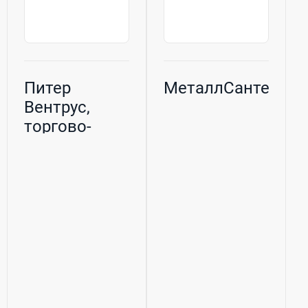
Питер
МеталлСантехТор
Вентрус,
торгово-
монтажная
компания