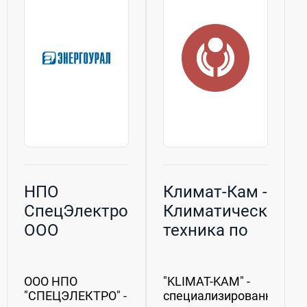
защиты.Номенклатура
образцы
выпускаемого...
техники.•...
НПО
Климат-Кам -
СпецЭлектроМонтаж,
Климатическая
ООО
техника по
ценам
производителя
ООО НПО
"KLIMAT-KAM" -
"СПЕЦЭЛЕКТРО" -
специализированный