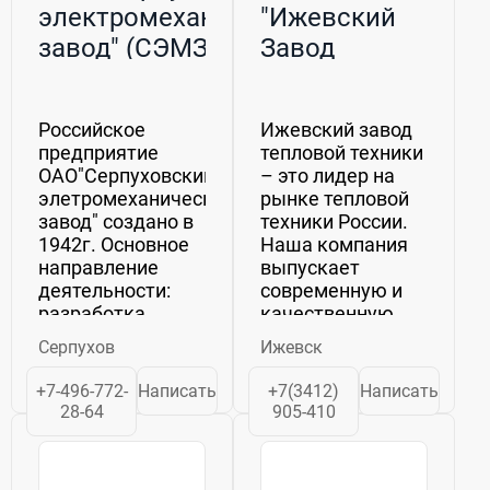
электромеханический
"Ижевский
завод" (СЭМЗ)
Завод
Тепловой
Техники"
Российское
Ижевский завод
(ИЗТТ)
предприятие
тепловой техники
ОАО"Серпуховский
– это лидер на
элетромеханический
рынке тепловой
завод" создано в
техники России.
1942г. Основное
Наша компания
направление
выпускает
деятельности:
современную и
разработка,
качественную
изготовление и
продукцию.
Серпухов
Ижевск
реализация
Каждый год наши
систем
конструкторы
+7-496-772-
Написать
+7(3412)
Написать
общеобменной
создают новые,
28-64
905-410
вентиляции,
все более
дымоудаления и
совершенные и
противопожарной
технологичные