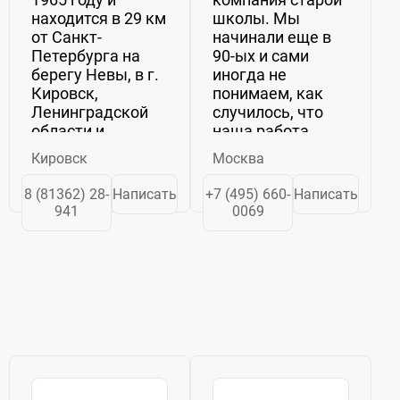
находится в 29 км
школы. Мы
от Санкт-
начинали еще в
Петербурга на
90­-ых и сами
берегу Невы, в г.
иногда не
Кировск,
понимаем, как
Ленинградской
случилось, что
области и
наша работа
является
охватывает
Кировск
Москва
градообразующим
сегодня Европу,
предприятием г.
Азию и Северную
8 (81362) 28-
Написать
+7 (495) 660-
Написать
Кировска
Америку. Если бы
941
0069
Основным
мы говорили на
направлением
языках
деятельности
поставщиков, то
завода является
в нашем
производство...
арсенале...