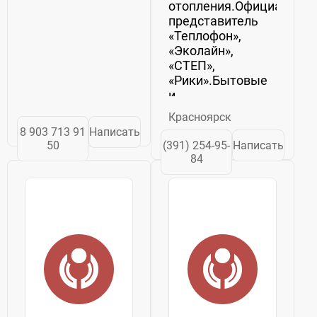
отопления.Официальны
представитель
«Теплофон»,
«Эколайн»,
«СТЕП»,
«Рики».Бытовые
и
промышленные,
Красноярск
настенные и
8 903 713 91
Написать
потолочные
50
(391) 254-95-
Написать
инфракрасные
84
обогреватели,
электроконвекторы,
тепловые завесы,
тепловентиляторы,
механические и
электронные
терморегуляторы,...