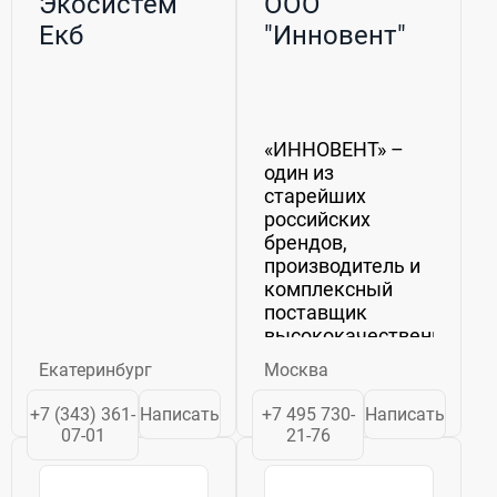
Экосистем
ООО
Екб
"Инновент"
«ИННОВЕНТ» –
один из
старейших
российских
брендов,
производитель и
комплексный
поставщик
высококачественного
оборудования
Екатеринбург
Москва
для систем
вентиляции,
+7 (343) 361-
Написать
+7 495 730-
Написать
кондиционирования
07-01
21-76
и воздушного
отопления, а