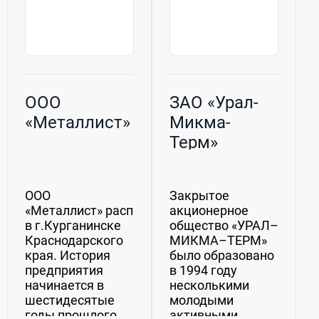
ООО
ЗАО «Урал-
«Металлист»
Микма-
Терм»
ООО
Закрытое
«Металлист» расположено
акционерное
в г.Курганинске
общество «УРАЛ–
Краснодарского
МИКМА–ТЕРМ»
края. История
было образовано
предприятия
в 1994 году
начинается в
несколькими
шестидесятые
молодыми
годы прошлого
активными