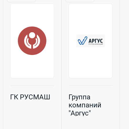
для
производство,
комплектации
200 проектов
объектов
реализовано за
различной
последний год •
сложности:
Широкая
· ...
номенклатура
промышленного...
ГК РУСМАШ
Группа
компаний
"Аргус"