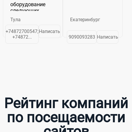
оборудование
следующих
видов:· Насосы
Тула
Екатеринбург
погружные ЭЦВ,
2ЭЦВ, 3ЭЦВ;
+74872700547;
Написать
насосы
+74872...
9090093283
Написать
погружные Ciris;
консольный
насос К, 1К; насос
двустороннего
входа Д, 1Д, 2Д;
DELIUM; вихревой
консольный...
Рейтинг компаний
по посещаемости
сайтов