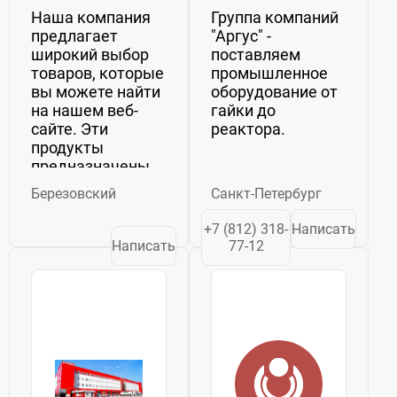
Наша компания
Группа компаний
предлагает
"Аргус" -
широкий выбор
поставляем
товаров, которые
промышленное
вы можете найти
оборудование от
на нашем веб-
гайки до
сайте. Эти
реактора.
продукты
предназначены
для
Березовский
Санкт-Петербург
использования в
различных
+7 (812) 318-
Написать
отраслях,
Написать
77-12
включая горную
промышленность,
нефтепереработку,
металлургию,
пищевую
индустрию,
химическую...