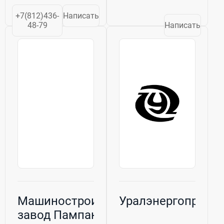
для инженерных
коммуникаций,
+7(812)436-
Написать
строительного и
48-79
Написать
промышленного
оборудования. С
первых дней
своего
существования
компания...
Машиностроительный
Уралэнергопром
завод Пампакс