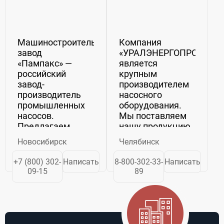
Машиностроительный
Компания
завод
«УРАЛЭНЕРГОПРОМ»
«Пампакс» —
является
российский
крупным
завод-
производителем
производитель
насосного
промышленных
оборудования.
насосов.
Мы поставляем
Предлагаем
нашу продукцию
широкий
по всей России и
Новосибирск
Челябинск
ассортимент
СНГ.
насосного
Оборудование,
+7 (800) 302-
Написать
8-800-302-33-
Написать
оборудования
выпущенное на
09-15
89
для
нашем
комплектации
предприятии,
объектов
проходит строгий
различной
контроль
сложности:
качества.