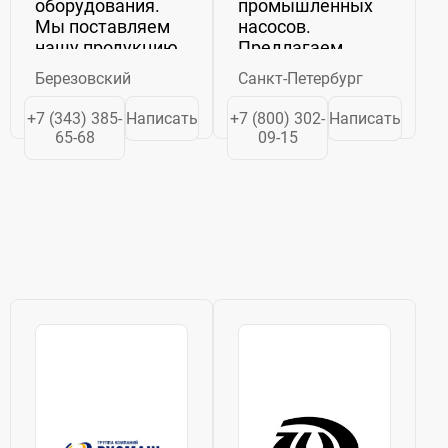
оборудования.
промышленных
Мы поставляем
насосов.
нашу продукцию
Предлагаем
по всей России и
широкий
Березовский
Санкт-Петербург
СНГ.
ассортимент
Оборудование,
насосного
+7 (343) 385-
Написать
+7 (800) 302-
Написать
выпущенное на
оборудования
65-68
09-15
нашем
для
предприятии,
комплектации
проходит строгий
объектов
контроль
различной
качества.
сложности:
Номенклатура
· ...
продукции,...