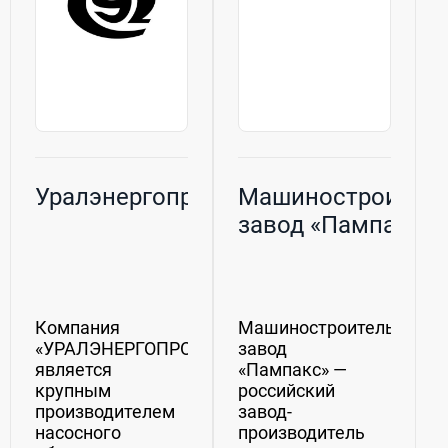
Уралэнергопром
Машиностроител
завод «Пампакс»
Компания
Машиностроительный
«УРАЛЭНЕРГОПРОМ»
завод
является
«Пампакс» —
крупным
российский
производителем
завод-
насосного
производитель