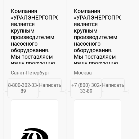
Компания
Компания
«УРАЛЭНЕРГОПРОМ»
«УРАЛЭНЕРГОПРОМ»
является
является
крупным
крупным
производителем
производителем
насосного
насосного
оборудования.
оборудования.
Мы поставляем
Мы поставляем
нашу продукцию
нашу продукцию
по всей России и
по всей России и
Санкт-Петербург
Москва
СНГ.
СНГ.
Оборудование,
Оборудование,
8-800-302-33-
Написать
+7 (800) 302-
Написать
выпущенное на
выпущенное на
89
33-89
нашем
нашем
предприятии,
предприятии,
проходит строгий
проходит строгий
контроль
контроль
качества.
качества.
Номенклатура
Номенклатура
продукции,...
продукции,...