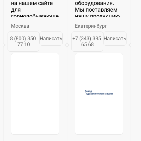
на нашем сайте
оборудования.
для
Мы поставляем
горнодобывающей,
нашу продукцию
нефтеперерабатывающей,
по всей России и
Москва
Екатеринбург
металлургической,
СНГ.
пищевой,
Оборудование,
8 (800) 350-
Написать
+7 (343) 385-
Написать
химической,
выпущенное на
77-10
65-68
строительной и
нашем
других отраслей
предприятии,
промышленности.
проходит строгий
Наша продукция:
контроль
• ...
качества.
Номенклатура
продукции,...