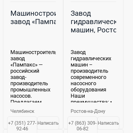
Машиностроительный
Завод
завод «Пампакс»
гидравлических
машин, Ростов-
на-Дону
Машиностроительный
Завод
завод
гидравлических
«Пампакс» —
машин –
российский
производитель
завод-
современного
производитель
насосного
промышленных
оборудования
насосов.
Наши
Предлагаем
преимущества: •
широкий
Большой опыт
Челябинск
Ростов-на-Дону
ассортимент
работы, 8 лет на
насосного
рынке •
+7 (351) 277-
Написать
+7 (863) 309-
Написать
оборудования
Собственное
92-46
06-82