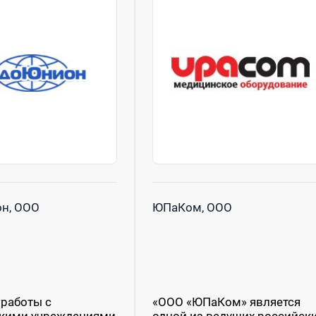
н, ООО
ЮПаКом, ООО
работы с
«ООО «ЮПаКом» является
кими учреждениями
одной из ведущих российск