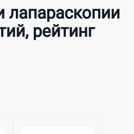
и лапараскопии
тий, рейтинг