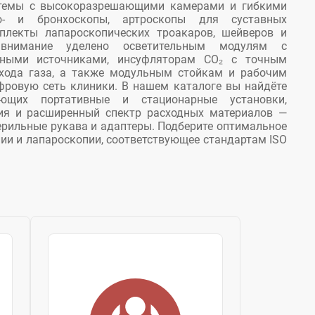
стемы с высоко­разрешающими камерами и гибкими
о- и бронхоскопы, артроскопы для суставных
плекты лапароскопических троакаров, шейверов и
 внимание уделено осветительным модулям с
дными источниками, инсуфляторам CO₂ с точным
хода газа, а также модульным стойкам и рабочим
фровую сеть клиники. В нашем каталоге вы найдёте
гающих портативные и стационарные установки,
ия и расширенный спектр расходных материалов —
терильные рукава и адаптеры. Подберите оптимальное
ии и лапароскопии, соответствующее стандартам ISO