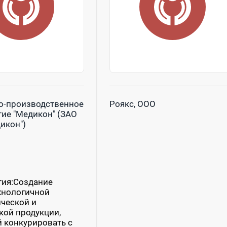
о-производственное
Роякс, ООО
ие "Медикон" (ЗАО
икон")
тия:Создание
хнологичной
ческой и
ой продукции,
 конкурировать с