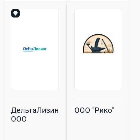
ДельтаЛизинг,
ООО "Рико"
ООО