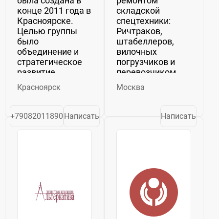
была создана в
ремонтом
конце 2011 года в
складской
Красноярске.
спецтехники:
Целью группы
Ричтраков,
было
штабеллеров,
объединение и
вилочных
стратегическое
погрузчиков и
развитие
перевозчиком
строительных
паллетов в
Красноярск
Москва
компаний для
Москве и
создания новых
Московской
возможностей.
области Сдаём
+79082011890
Написать
Написать
Группа успешно
погрузчики в
создает
аренду в Москве
конкуренцию как
и московской
малым
области. Цены от
организациям
1700 рублей /
так и крупным
смена на
ком...
вилочный
погрузчик....