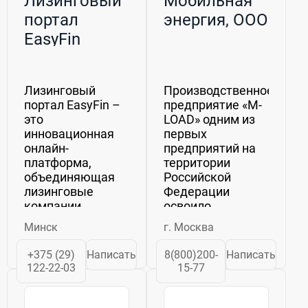
Лизинговый
Мобильная
портал
энергия, ООО
EasyFin
Лизинговый
Производственное
портал EasyFin –
предприятие «M-
это
LOAD» одним из
инновационная
первых
онлайн-
предприятий на
платформа,
территории
объединяющая
Российской
лизинговые
Федерации
компании,
освоило
поставщиков
разработку,
Минск
г. Москва
оборудования и
производство и
клиентов в
внедрение в
+375 (29)
Написать
8(800)200-
Написать
едином
промышленность
122-22-03
15-77
цифровом
нагрузочных
пространстве.
модулей в
Мы помогаем
широком