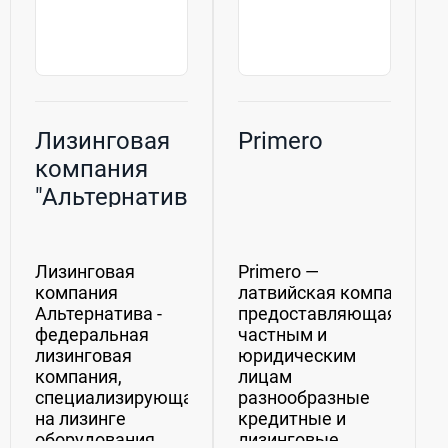
Лизинговая
Primero
компания
"Альтернатива"
Лизинговая
Primero —
компания
латвийская компания,
Альтернатива -
предоставляющая
федеральная
частным и
лизинговая
юридическим
компания,
лицам
специализирующаяся
разнообразные
на лизинге
кредитные и
оборудования,
лизинговые