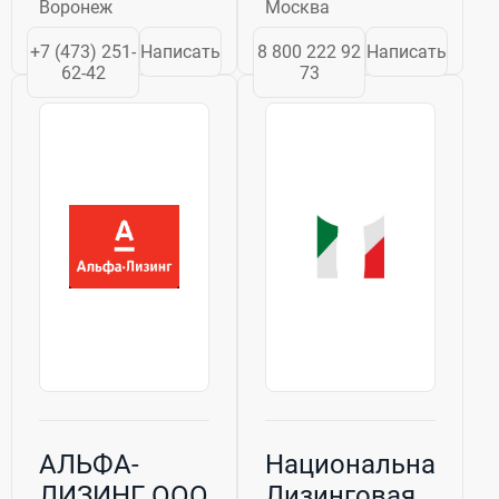
Воронеж
Москва
гидравлические и
сильная сторона.
электрические
Группа ВТБ также
+7 (473) 251-
Написать
8 800 222 92
Написать
тележки,
включает в себя
62-42
73
ричтраки,
крупнейшую
штабелеры,
лизинговую
погрузчики
компанию в
новые и
стране, что
бу.Сервисное...
придает ей
особую
конкурентоспособность..
АЛЬФА-
Национальная
ЛИЗИНГ, ООО
Лизинговая