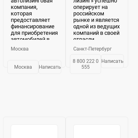
автолизинговая
лизинг» успешно
компания,
оперирует на
которая
российском
предоставляет
рынке и является
финансирование
одной из ведущих
для приобретения
компаний в своей
автомобилей в
отрасли.
лизинг как
Уникальность
Москва
Санкт-Петербург
юридическим,
этой компании
так и физическим
заключается в
8 800 222 0
Написать
лицам. Однако
том, что она была
Москва
Написать
555
услуги Европлана
первой в России,
не
которая получила
ограничиваются
лицензию № 0001
только
от
финансированием.
Министерства...
Компания также
предлагает...