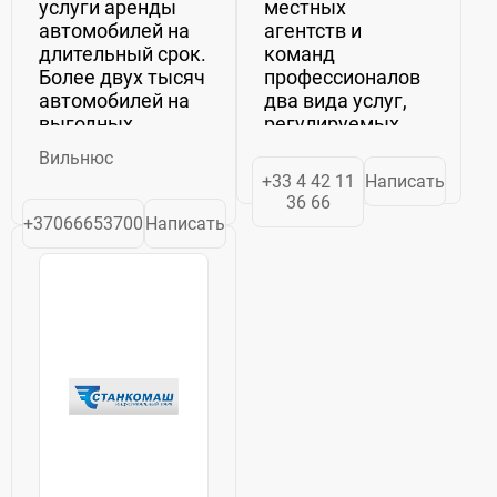
услуги аренды
местных
автомобилей на
агентств и
длительный срок.
команд
Более двух тысяч
профессионалов
автомобилей на
два вида услуг,
выгодных
регулируемых
условиях в Литве.
общими
Вильнюс
условиями UFL (Union
+33 4 42 11
Написать
Francaise du
36 66
Levage): аренда
+37066653700
Написать
оборудования
оказание
промышленных
услуг в сферах:
подъем...