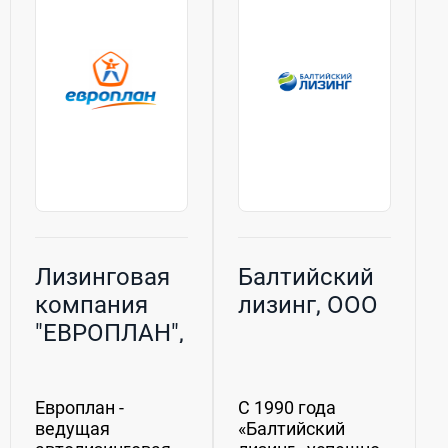
около 20
частью крупной
компаний,
многопрофильной...
занимающихся...
Лизинговая
Балтийский
компания
лизинг, ООО
"ЕВРОПЛАН",
ПАО
Европлан -
С 1990 года
ведущая
«Балтийский