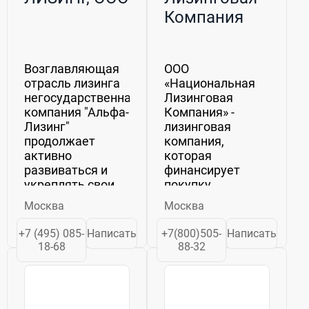
Компания
Возглавляющая
ООО
отрасль лизинга
«Национальная
негосударственная
Лизинговая
компания "Альфа-
Компания» -
Лизинг"
лизинговая
продолжает
компания,
активно
которая
развиваться и
финансирует
укреплять свои
покупку
позиции на
оборудования,
Москва
Москва
рынке.
транспорта,
Основанная в
спецтехники и
+7 (495) 085-
Написать
+7(800)505-
Написать
марте 1998 года,
недвижимости
18-68
88-32
эта
для клиентов из
универсальная
микро-, малого и
лизинговая
среднего бизнеса
компания
по всей России.