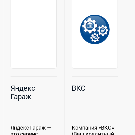
бизнесу быстро и
диапазоне
выгодно
мощностей для
приобретать
решения
необходимое
различных задач
имущество в
промышленной...
лизинг.
EasyFin.by...
Яндекс
ВКС
Гараж
Яндекс Гараж —
Компания «ВКС»
это сервис
(Ваш кредитный