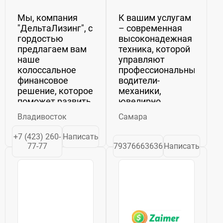
Мы, компания
К вашим услугам
"ДельтаЛизинг", с
– современная
гордостью
высоконадежная
предлагаем вам
техника, которой
наше
управляют
колоссальное
профессиональные
финансовое
водители-
решение, которое
механики,
поможет развить
ювелирно
ваше
владеющие этим
Владивосток
Самара
предприятие.
сложным
Лизинг
крупногабаритным
+7 (423) 260-
Написать
оборудования,
механизмом.
77-77
79376663636
Написать
техники и
Обратившись к
транспорта
нам, вы
разных
гарантированно
производителей -
получите
это то, что мы
вежливое
специализируемся
обслуживание,
на протяжении...
кратчайшие с...