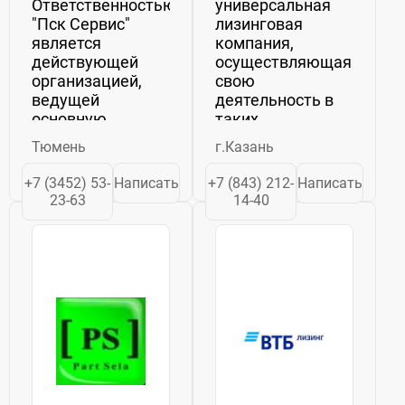
Ответственностью
универсальная
"Пск Сервис"
лизинговая
является
компания,
действующей
осуществляющая
организацией,
свою
ведущей
деятельность в
основную
таких
деятельность в
направлениях,
Тюмень
г.Казань
сфере -
как: 1)лизинг
Деятельность
грузового
+7 (3452) 53-
Написать
+7 (843) 212-
Написать
агентств
автотранспорта
23-63
14-40
недвижимости за
2)лизинг
вознаграждение
легкового и
или на
малотоннажного
договорной
автотранспорта
основе. Аренда.
3)лизинг
Лизинг.
спецтехники
4)лизинг...