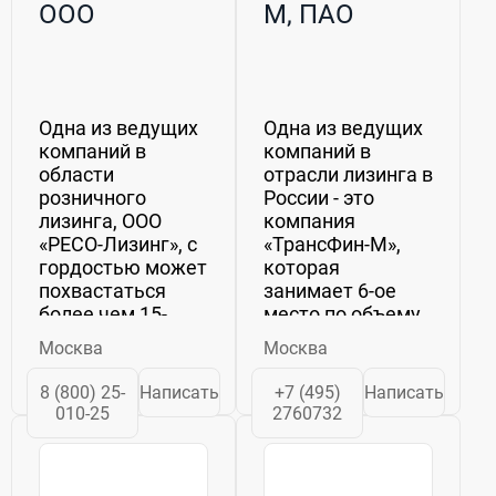
ООО
М, ПАО
Одна из ведущих
Одна из ведущих
компаний в
компаний в
области
отрасли лизинга в
розничного
России - это
лизинга, ООО
компания
«РЕСО-Лизинг», с
«ТрансФин-М»,
гордостью может
которая
похвастаться
занимает 6-ое
более чем 15-
место по объему
летним опытом
лизингового
Москва
Москва
работы на рынке.
портфеля на
Она является
конец 2019 года.
8 (800) 25-
Написать
+7 (495)
Написать
частью крупного
Она была
010-25
2760732
холдинга РЕСО,
основана 04
который
февраля 2005
объединяет
года и является