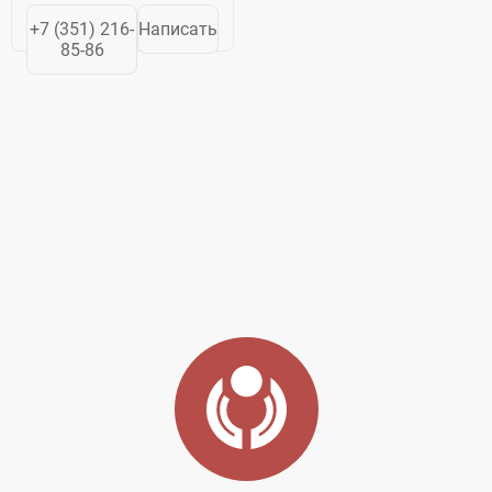
Индустриальный
+7 (351) 216-
Написать
Парк
85-86
«Станкомаш»
05.02.2015г.
Индустриальный
Парк призван
улучшить научно-
техническую и
технологическую...