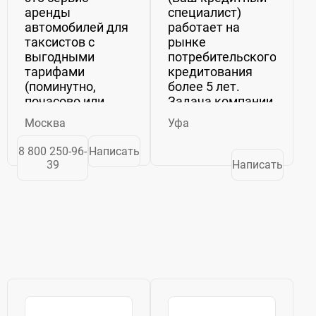
аренды
специалист)
автомобилей для
работает на
таксистов с
рынке
выгодными
потребительского
тарифами
кредитования
(поминутно,
более 5 лет.
почасово или
Задача компании
долгосрочно), где
- помогать
Москва
Уфа
можно взять
оформлять
проверенный
кредиты (или
8 800 250-96-
Написать
авто от
рассрочку) на
39
Написать
официальных
товары и услуги.
парков без
Заявка подается
скрытых
в несколько
платежей.
Банков
одновременно -
как при личном
присутствии,...