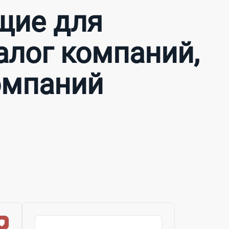
щие для
алог компаний,
омпаний