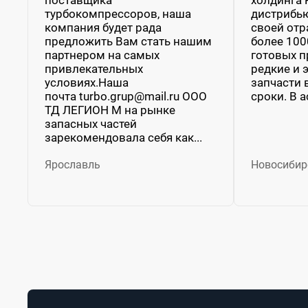
турбокомпрессоров, наша
дистрибью
компания будет рада
своей отр
предложить Вам стать нашим
более 100
партнером на самых
готовых п
привлекательных
редкие и
условиях.Наша
запчасти
почта turbo.grup@mail.ru ООО
сроки. В а
ТД ЛЕГИОН М на рынке
запасных частей
зарекомендовала себя как...
Ярославль
Новосибир