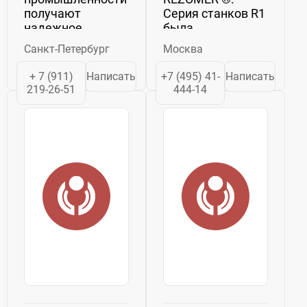
получают
Серия станков R1
надежное
была
обеспечение
разработана
Санкт-Петербург
Москва
режущим
нашей командой
инструментом от
на основе 20
+ 7 (911)
Написать
+7 (495) 41-
Написать
компании АКЕ.
летнего опыта по
219-26-51
444-14
Она является
реализации
одним из
резательного
мировых лидеров
оборудования.
в производстве
Мы вложили все
высокоточного
наши знания и
режущего
профессионализм,...
твердосплавного...