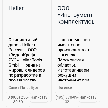
Heller
ООО
«Инструмент и
комплектующие»
Официальный
Наша компания
дилер Heller в
имеет свое
России — ООО
производство в
«ВидерКрафт
Ногинске
РУС» Heller Tools
(Московская
GmbH – один из
область).
мировых лидеров
Изготавливаем
по разработке и
режущий
производству
инструмент под
профессиональной
собственной
Санкт-Петербург
Ногинск
оснастки для
торговой маркой
сверления и
Patriot. Основные
8 (800) 250-
Написать
(495) 778-89-
Написать
обработки
товарные группы:
30-80
32
практически
дисковые пилы,