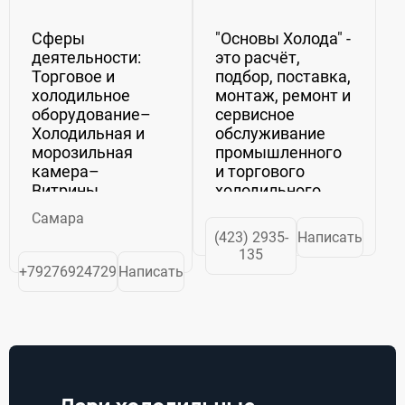
Сферы
"Основы Холода" -
деятельности:
это расчёт,
Торговое и
подбор, поставка,
холодильное
монтаж, ремонт и
оборудование–
сервисное
Холодильная и
обслуживание
морозильная
промышленного
камера–
и торгового
Витрины,
холодильного
прилавки,
оборудования.
Самара
стеллажи
Продажа
(423) 2935-
Написать
металлические–
инструмента и
135
Холодильное
расходных
+79276924729
Написать
оборудование
материалов для
хранения и
ремонта и
перевозки–
монтажа
Морозильное
холодильного
холодильное и
оборудования.
вентиляционное
Для того, чтобы
оборудование...
...