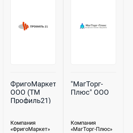
ФригоМаркет,
"МагТорг-
ООО (ТМ
Плюс" ООО
Профиль21)
Компания
Компания
«ФригоМаркет»
«МагТорг-Плюс»