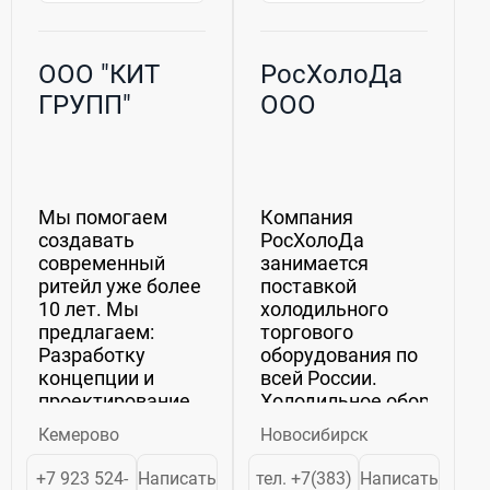
ООО "КИТ
РосХолоДа
ГРУПП"
ООО
Мы помогаем
Компания
создавать
РосХолоДа
современный
занимается
ритейл уже более
поставкой
10 лет. Мы
холодильного
предлагаем:
торгового
Разработку
оборудования по
концепции и
всей России.
проектирование
Холодильное оборудован
объектов
компании
Кемерово
Новосибирск
торговли,
РосХолоДа,
предприятий
самое выгодное
+7 923 524-
Написать
тел. +7(383)
Написать