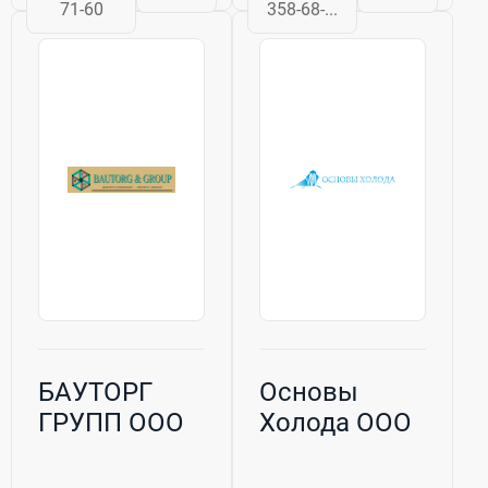
общественного
предложение на
71-60
358-68-...
питания
рынке!
Комплексное
Отлаженная
оснащение
система
необходимым
логистики гарантирует...
профессиональным...
БАУТОРГ
Основы
ГРУПП ООО
Холода ООО