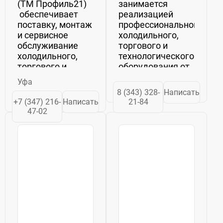
(ТМ Профиль21)
занимается
обеспечивает
реализацией
поставку, монтаж
профессионального
и сервисное
холодильного,
обслуживание
торгового и
холодильного,
технологического
торгового и
оборудования от
технологического
ведущих
Уфа
оборудования от
производителей
8 (343) 328-
Написать
ведущих
России. Работая в
+7 (347) 216-
Написать
21-84
зарубежных и
этом сегменте
47-02
отечественных
рынка уже
производителей.
второе
Мы обладаем
десятилетие, мы
серьезным
на собственном
опытом ...
опыте изучили...