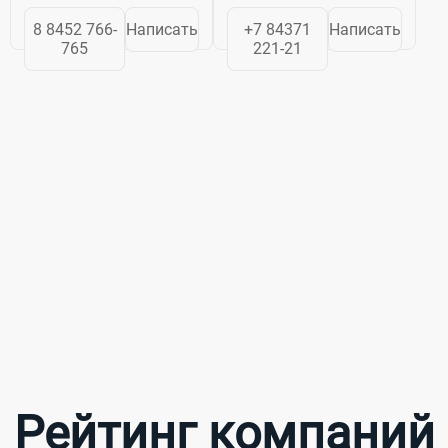
осуществляет
Зеленодольск
8 8452 766-
Написать
+7 84371
Написать
комплексное
(Татарстан).
765
221-21
оснащение
Входит в состав
объектов
научно-
торговли,
производственного
общественного
концерна
питания,
«Техмаш»
пищевых
государственной
производств,
корпорации...
складских и
промышленных
комплексов....
Рейтинг компаний