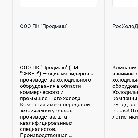
ООО ПК "Продмаш"
РосХолоД
ООО ПК "Продмаш" (ТМ
Компания
"СЕВЕР") — один из лидеров в
занимаетс
производстве холодильного
холодильн
оборудования в области
оборудова
коммерческого и
Холодильн
промышленного холода.
компании
Компания имеет передовой
выгодное
технический уровень
рынке! От
производства, штат
логистики 
квалифицированных
специалистов.
Производственная ...