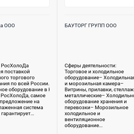
а ООО
БАУТОРГ ГРУПП ООО
 РосХолоДа
Сферы деятельности:
я поставкой
Торговое и холодильное
ого торгового
оборудование– Холодильна
ния по всей России.
и морозильная камера–
ое оборудование в Новосибирске от
Витрины, прилавки, стелла
 РосХолоДа, самое
металлические– Холодильн
 предложение на
оборудование хранения и
лаженная система
перевозки– Морозильное
гарантирует...
холодильное и
вентиляционное
оборудование...