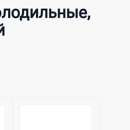
олодильные,
й