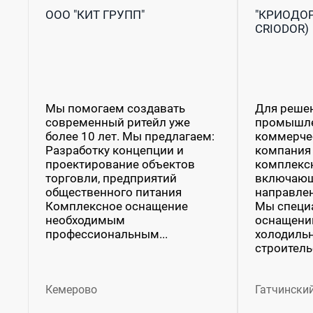
ООО "КИТ ГРУПП"
"КРИОДОР"
CRIODOR)
Мы помогаем создавать
Для решен
современный ритейл уже
промышле
более 10 лет. Мы предлагаем:
коммерче
Разработку концепции и
компания 
проектирование объектов
комплексн
торговли, предприятий
включающ
общественного питания
направлен
Комплексное оснащение
Мы специ
необходимым
оснащени
профессиональным...
холодиль
строитель
Кемерово
Гатчинский