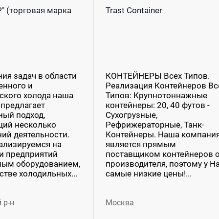
 (торговая марка
Trast Container
ия задач в области
КОНТЕЙНЕРЫ Всех Типов.
нного и
Реализация Контейнеров Вс
ского холода наша
Типов: Крупнотоннажные
предлагает
контейнеры: 20, 40 футов -
ый подход,
Сухогрузные,
ий несколько
Рефрижераторные, Танк-
ий деятельности.
Контейнеры. Наша компани
ализируемся на
является прямым
и предприятий
поставщиком контейнеров 
ным оборудованием,
производителя, поэтому у Н
стве холодильных...
самые низкие цены!...
 р-н
Москва