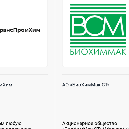
омХим
АО «БиоХимМак СТ»
ем любую
Акционерное общество
ую продукцию,
«БиоХимМак СТ» (Москва), (