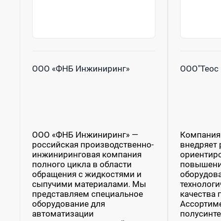
ООО «ФНБ Инжиниринг»
ООО"Теос 
ООО «ФНБ Инжиниринг» —
Компания 
российская производственно-
внедряет 
инжиниринговая компания
ориентир
полного цикла в области
повышени
обращения с жидкостями и
оборудова
сыпучими материалами. Мы
технологи
представляем специальное
качества 
оборудование для
Ассортим
автоматизации
полусинте