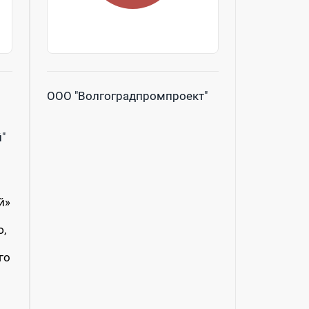
ООО "Волгоградпромпроект"
"
й»
,
го