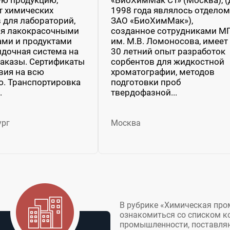
т химических
1998 года являлось отделом
 для лабораторий,
ЗАО «БиоХимМак»),
ая лакокрасочными
созданное сотрудниками М
ами и продуктами
им. М.В. Ломоносова, имеет
идочная система на
30 летний опыт разработок
аказы. Сертификаты
сорбентов для жидкостной
вия на всю
хроматографии, методов
. Транспортировка
подготовки проб
.
твердофазной...
ург
Москва
В рубрике «Химическая про
ознакомиться со списком к
промышленности, поставля