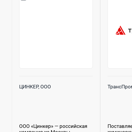
ЦИНКЕР, ООО
ТрансПр
ООО «Цинкер» — российская
Поставля
компания из Москвы,
химическ