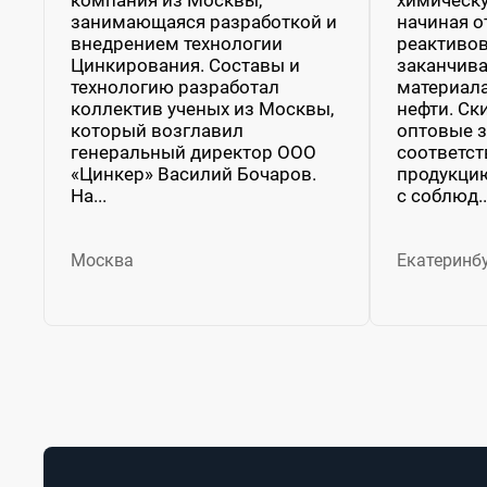
занимающаяся разработкой и
начиная о
внедрением технологии
реактивов
Цинкирования. Составы и
заканчив
технологию разработал
материал
коллектив ученых из Москвы,
нефти. Ск
который возглавил
оптовые з
генеральный директор ООО
соответст
«Цинкер» Василий Бочаров.
продукцию
На...
с соблюд..
Москва
Екатеринб