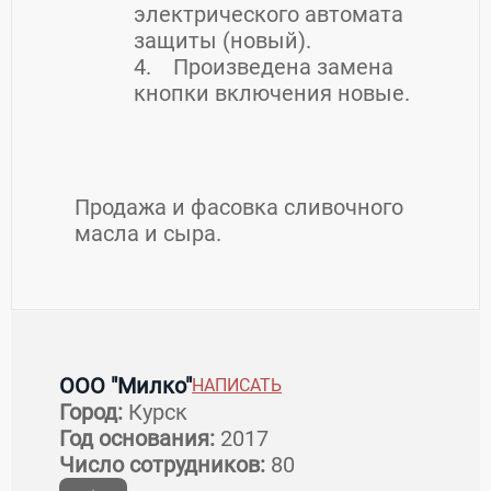
электрического автомата
защиты (новый).
4. Произведена замена
кнопки включения новые.
Продажа и фасовка сливочного
масла и сыра.
Контакты ООО "Милко"
ООО "Милко"
НАПИСАТЬ
Город:
Курск
Страна:
Россия
Регион:
Курская область
Год основания:
2017
Город:
Курск
Число сотрудников:
80