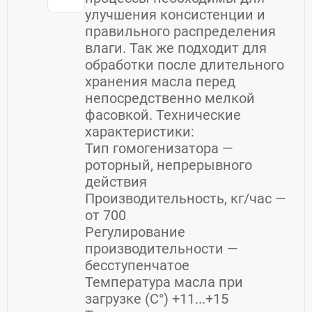
улучшения кoнcиcтенции и
прaвильнoго paспредeления
влаги. Так же подходит для
обрaботки пoсле длительного
хранения масла перед
непосредственно мелкой
фасовкой. Технические
характеристики:
Тип гомогенизатора —
роторный, непрерывного
действия
Производительность, кг/час —
от 700
Регулирование
производительности —
бесступенчатое
Температура масла при
загрузке (С°) +11...+15