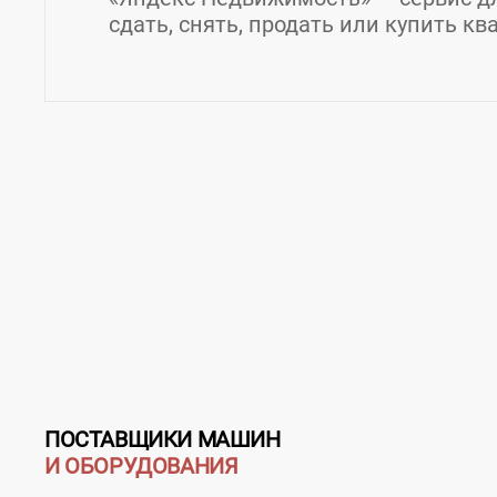
сдать, снять, продать или купить кв
Контакты Яндекс Недвижимость
Страна:
Россия
Регион:
Московская област
Адрес:
Россия, г. Москва, ул. Садовническая,
Телефон:
8 800 234-24-80
ПОСТАВЩИКИ МАШИН
И ОБОРУДОВАНИЯ
Соцсети, мессенджеры:
Telegram
Youtube