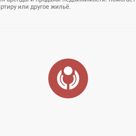
артиру или другое жильё.
ь
Город:
Москва
 д. 82, стр. 2
E-mail:
help@realty.yandex.ru