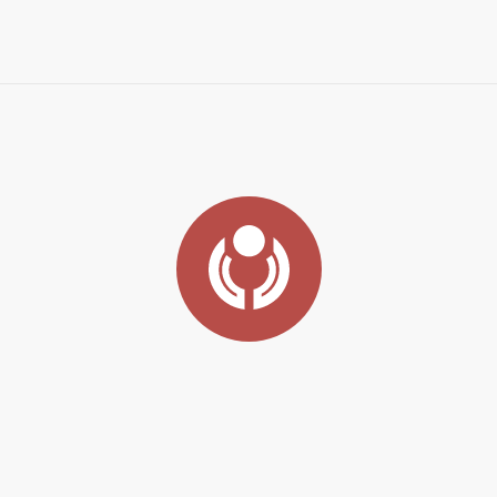
:
Уфа
Адрес:
450078, Уфа, ул. Владивостокская, 
E-mail:
prima-ufa@mail.ru