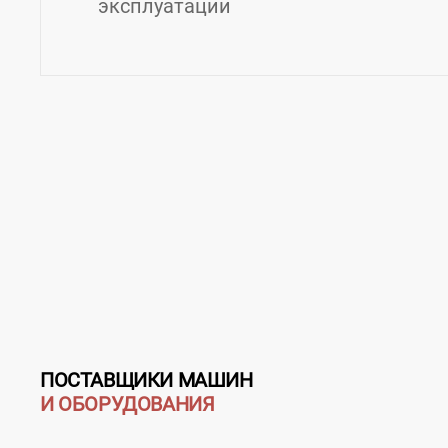
эксплуатации
Контакты Lineflex
Страна:
Россия
Регион:
Башкортостан
Город
Телефон:
73472460622
ПОСТАВЩИКИ МАШИН
И ОБОРУДОВАНИЯ