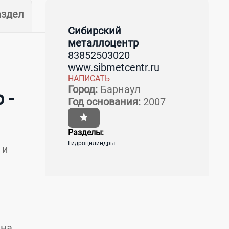
аздел
Сибирский
металлоцентр
83852503020
www.sibmetcentr.ru
НАПИСАТЬ
Город:
Барнаул
 -
Год основания:
2007
Разделы:
Гидроцилиндры
 и
 на