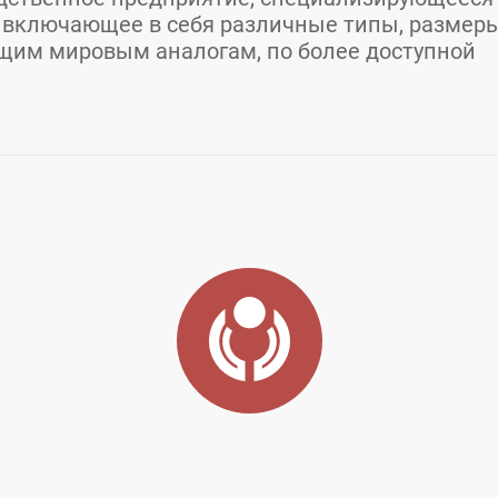
, включающее в себя различные типы, размер
ющим мировым аналогам, по более доступной
р
од:
Барнаул
Адрес:
Барнаул
E-mail:
sales@veles22.ru