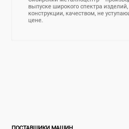
выпуске широкого спектра изделий
конструкции, качеством, не уступа
цене.
Контакты Сибирский металлоцент
Страна:
Россия
Регион:
Алтайский край
Гор
Телефон:
83852503020
ПОСТАВЩИКИ МАШИН