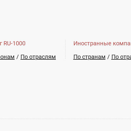
asapcg@asapcg.com
г RU-1000
Иностранные компа
ионам
По отраслям
По странам
По отр