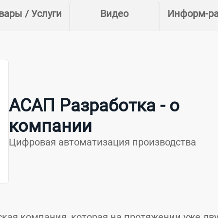
вары / Услуги
Видео
Информ-р
АСАП Разработка - о
компании
Цифровая автоматизация производства
кая компания, которая на протяжении уже дв