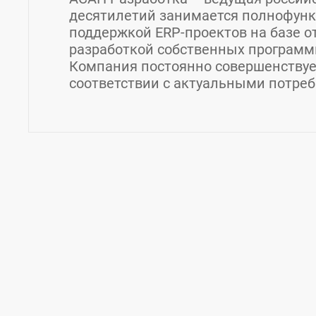
десятилетий занимается полнофун
поддержкой ERP-проектов на базе о
разработкой собственных программ
Компания постоянно совершенствуе
соответствии с актуальными потреб
Контакты АСАП Разработка
Страна:
Россия
Регион:
Московская област
Адрес:
Москва, Летниковская улица, 10с2
Телефон: