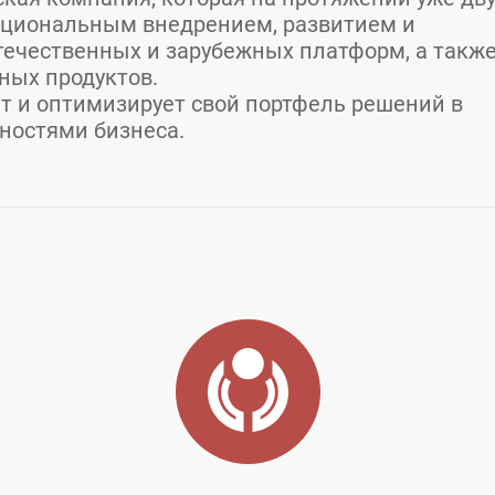
кциональным внедрением, развитием и
течественных и зарубежных платформ, а такж
ных продуктов.
т и оптимизирует свой портфель решений в
ностями бизнеса.
ь
Город:
Москва
E-mail: