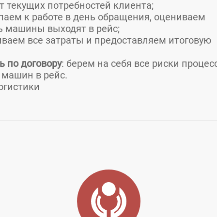
т текущих потребностей клиента;
упаем к работе в день обращения, оцениваем
ь машины выходят в рейс;
иваем все затраты и предоставляем итоговую
ь по договору
: берем на себя все риски процес
 машин в рейс.
огистики
д:
Пермь
Адрес:
г. Пермь, ул. Куйбышева 36, оф
E-mail: