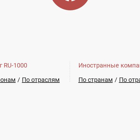
info@transout.ru
г RU-1000
Иностранные компа
ионам
По отраслям
По странам
По отр