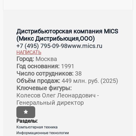
Контакты Дистрибьюторская
компания MICS (Микс
Дистрибьюция,ООО)
Дистрибьюторская компания MICS
(Микс Дистрибьюция,ООО)
+7 (495) 795-09-98
www.mics.ru
НАПИСАТЬ
Страна:
Россия
Регион:
Московская область
Город:
Москва
Город:
Москва
Год основания:
1991
Адрес:
127018, г. Москва, Полковая ул., д. 3,
Число сотрудников:
38
эт 3 пом I ком 10
Объём продаж:
449 млн. руб. (2025)
Ключевые фигуры:
Колесов Олег Леонардович -
Генеральный директор
загрузка карты...
Разделы:
Компьютерная техника
Информационные технологии