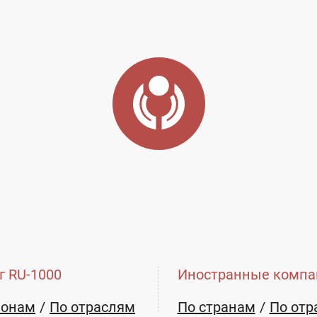
сть
Город:
Старый Оскол
ый Оскол, ул. Первой Конной Армии, 65
E-mail:
skf@slavyanka.com
г RU-1000
Иностранные компа
ионам
По отраслям
По странам
По отр