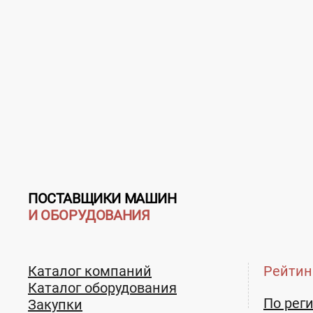
Страна:
Россия
Регион:
Белгородская обла
Адрес:
309506, обл. Белгородская, г. Стар
Телефон:
+7 (4725) 37-85-33 +7 (4725) 22-84-90
ПОСТАВЩИКИ МАШИН
И ОБОРУДОВАНИЯ
Каталог компаний
Рейтин
Каталог оборудования
По рег
Закупки