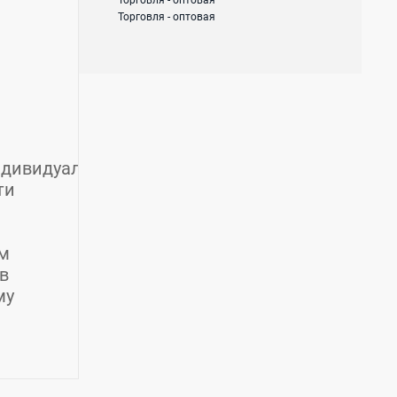
Торговля - оптовая
Торговля - оптовая
дивидуальный подход к каждому заказу.
ти
ем
в
му