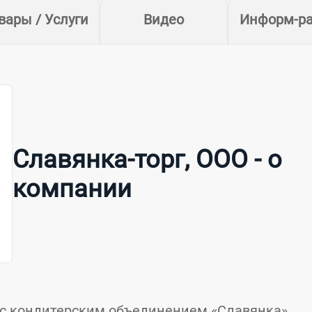
вары / Услуги
Видео
Информ-р
Славянка-торг, ООО - о
компании
 с кондитерским объединением «Славянка»,