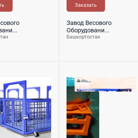
ть
Заказать
сового
Завод Весового
ани...
Оборудовани...
тан
Башкортостан