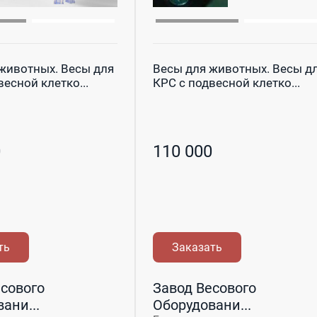
животных. Весы для
Весы для животных. Весы д
есной клетко...
КРС с подвесной клетко...
0
110 000
ть
Заказать
сового
Завод Весового
ани...
Оборудовани...