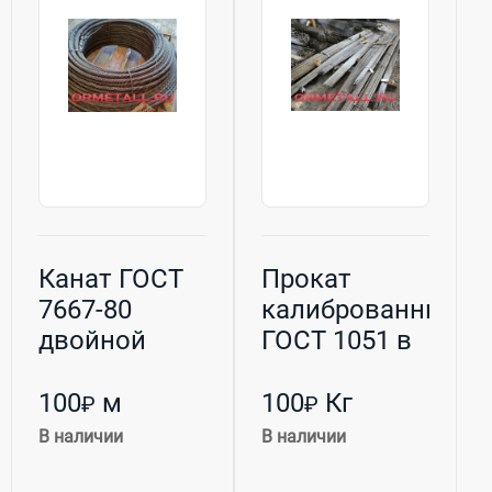
Канат ГОСТ
Прокат
7667-80
калиброванный
двойной
ГОСТ 1051 в
свивки
прутках и
бунтах
100
м
100
Кг
₽
₽
В наличии
В наличии