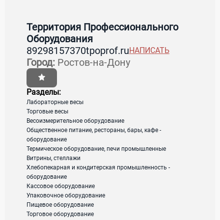
Контакты Территория
Профессионального Оборудования
Территория Профессионального
Оборудования
89298157370
tpoprof.ru
НАПИСАТЬ
Страна:
Россия
Регион:
Ростовская область
Город:
Ростов-на-Дону
Город:
Ростов-на-Дону
Адрес:
проспект Ленина, 145
Разделы:
Лабораторные весы
Торговые весы
загрузка карты...
Весоизмерительное оборудование
Общественное питание, рестораны, бары, кафе -
оборудование
Термическое оборудование, печи промышленные
Витрины, стеллажи
Хлебопекарная и кондитерская промышленность -
оборудование
Кассовое оборудование
Упаковочное оборудование
Пищевое оборудование
Торговое оборудование