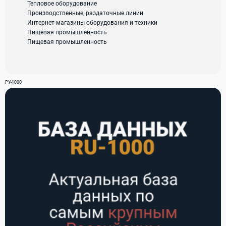
Тепловое оборудование
Производственные, раздаточные линии
Интернет-магазины оборудования и техники
Пищевая промышленность
Пищевая промышленность
РУ-1000
Телефон:
89298157370
E-mail:
info@tpoprof.ru