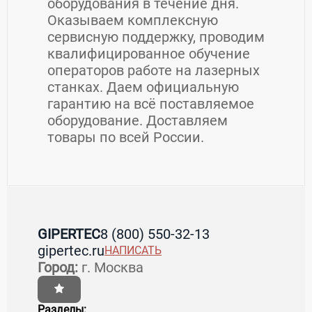
оборудования в течение дня.
Оказываем комплексную
сервисную поддержку, проводим
квалифицированное обучение
операторов работе на лазерных
станках. Даем официальную
гарантию на всё поставляемое
оборудование. Доставляем
товары по всей России.
Контакты GIPERTEC
GIPERTEC
8 (800) 550-32-13
gipertec.ru
НАПИСАТЬ
Страна:
Россия
Регион:
Московская область
Город:
г. Москва
Город:
г. Москва
Адрес:
ул. Габричевского 8
Разделы: