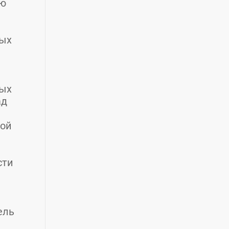
ую
ных
вых
ад
ной
сти
ель