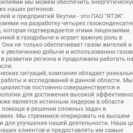
усилиями мы можем обеспечить энергетическ
ех наших регионов.
ей и предприятий Якутии - это ПАО "ЯТЭК".
нзиями на разработку четырех газоконденсат
, которая подтверждается этими лицензиями.
нией в газодобыче и играет важную роль в
. Она не только обеспечивает газом жителей и
я к увеличению добычи и использованию газо
 в развитии региона и продолжаем работать н
асли.
ческих ситуаций, компания обладает уникаль
 работы и исследований в данной области. Мы
ециалистов постоянно совершенствуется и
нологии для достижения высокой эффективно
акже является истинным лидером в области
 помощи в решении сложных задач в
виях. Мы стремимся оперировать на высшем
и для улучшения нашей деятельности. Наша ц
наших клиентов и предоставлять им самые