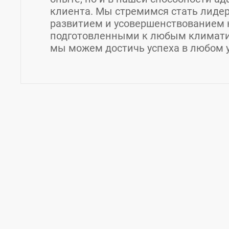
клиента. Мы стремимся стать лидер
развитием и усовершенствованием 
подготовленными к любым климати
мы можем достичь успеха в любом у
Контакты Якутская топливно-энер
Страна:
Россия
Регион:
Якутия
Город:
п. Кы
Адрес:
678214, Республика Саха (Якутия), 
загрузка карты...