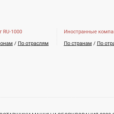
г RU-1000
Иностранные компа
ионам
По отраслям
По странам
По отр
E-mail:
JSC-YATEC@yatec.ru