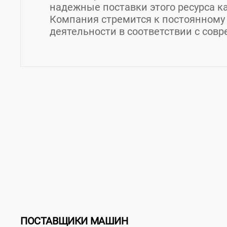
надежные поставки этого ресурса ка
Компания стремится к постоянному
деятельности в соответствии с сов
Контакты СУЭК-Хакасия, ООО
Страна:
Россия
Регион:
Хакасия
Город:
Черн
Адрес:
Хакасия респ., г. Черногорск, ул. Сов
загрузка карты...
ПОСТАВЩИКИ МАШИН