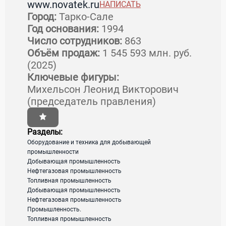
www.novatek.ru
НАПИСАТЬ
Страна:
Россия
Город:
Тарко-Сале
Регион:
Ямало-Ненецкий автономный округ
Год основания:
1994
Город:
Тарко-Сале
Число сотрудников:
863
Адрес:
629850, Ямало-Ненецкий окр.,
Объём продаж:
1 545 593 млн. руб.
Пуровский район, г. Тарко-Сале, ул. Победы,
(2025)
д. 22-А
Ключевые фигуры:
Михельсон Леонид Викторович
(председатель правления)
Телефон:
Разделы:
(495) 730-60-00
Оборудование и техника для добывающей
промышленности
E-mail:
Добывающая промышленность
Нефтегазовая промышленность
Топливная промышленность
novatek@novatek.ru
Добывающая промышленность
Нефтегазовая промышленность
Промышленность.
Топливная промышленность