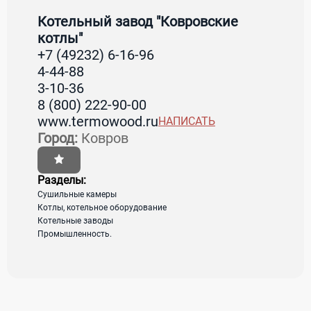
"Ковровские котлы"
Котельный завод "Ковровские
котлы"
+7 (49232) 6-16-96
Страна:
Россия
4-44-88
Регион:
Владимирская область
3-10-36
Город:
Ковров
8 (800) 222-90-00
Адрес:
601909, Россия, Владимирская
www.termowood.ru
НАПИСАТЬ
область, г. Ковров, ул. Муромская, 14, стр. 2-5
Город:
Ковров
Разделы:
загрузка карты...
Сушильные камеры
Котлы, котельное оборудование
Котельные заводы
Промышленность.