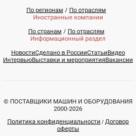
8 (800) 222-90-00
По регионам
По отраслям
E-mail:
Иностранные компании
sales@termowood.ru
По странам
По отраслям
Информационный раздел
Новости
Сделано в России
Статьи
Видео
Интервью
Выставки и мероприятия
Вакансии
© ПОСТАВЩИКИ МАШИН И ОБОРУДОВАНИЯ
2000-2026
Политика конфиденциальности
Договор
/
оферты