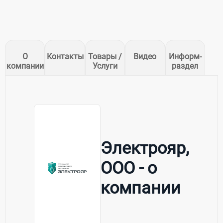
О
Контакты
Товары /
Видео
Информ-
компании
Услуги
раздел
Электрояр,
ООО - о
компании