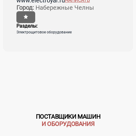
www.electroyar.ru
НАПИСАТЬ
Страна:
Россия
Регион:
Татарстан
Город:
Набережные Челны
Город:
Набережные Челны
Адрес:
г. Набережные Челны, улица
Низаметдинова, 2В
Разделы:
Электрощитовое оборудование
загрузка карты...
ПОСТАВЩИКИ МАШИН
И ОБОРУДОВАНИЯ