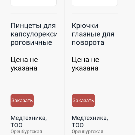
Пинцеты для
Крючки
капсулорексиса,
глазные для
роговичные
поворота
линзы,
крючек по
Цена не
Цена не
Кугле...
указана
указана
Заказать
Заказать
Медтехника,
Медтехника,
ТОО
ТОО
Оренбургская
Оренбургская