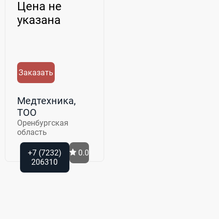
Ножницы р...
Цена не
указана
Заказать
Медтехника,
ТОО
Оренбургская
область
+7 (7232)
0.0
206310