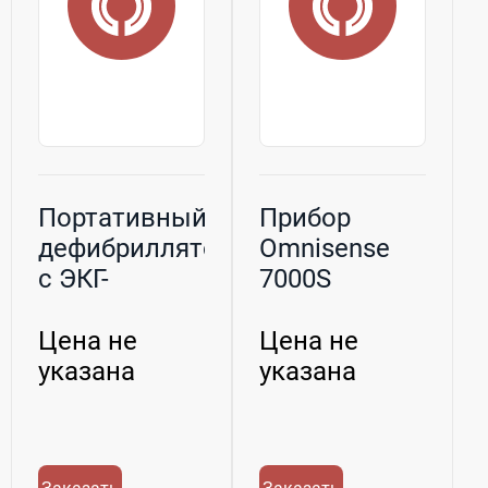
Портативный
Прибор
дефибриллятор
Omnisense
с ЭКГ-
7000S
монитором
CardioSe...
Цена не
Цена не
указана
указана