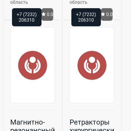
область
область
+7 (7232)
0.0
+7 (7232)
0.0
206310
206310
Магнитно-
Ретракторы
резонансный
хирургические