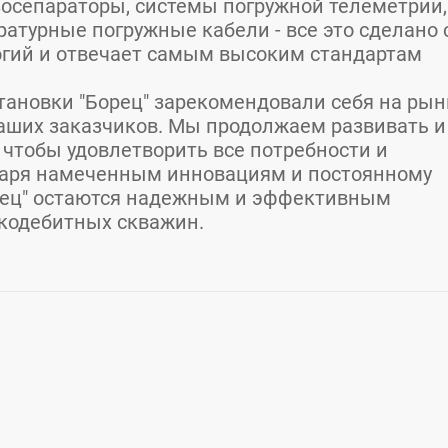
зосепараторы, системы погружной телеметрии,
атурные погружные кабели - все это сделано 
гий и отвечает самым высоким стандартам
становки "Борец" зарекомендовали себя на рын
наших заказчиков. Мы продолжаем развивать и
 чтобы удовлетворить все потребности и
даря намеченным инновациям и постоянному
рец" остаются надежным и эффективным
кодебитных скважин.
ь
Город:
Москва
я, д. 5