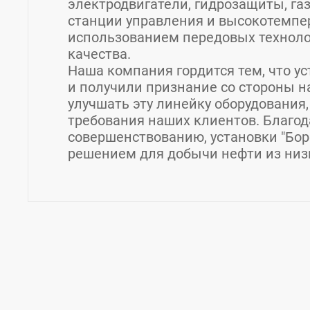
электродвигатели, гидрозащиты, га
станции управления и высокотемпер
использованием передовых техноло
качества.
Наша компания гордится тем, что у
и получили признание со стороны 
улучшать эту линейку оборудования,
требования наших клиентов. Благо
совершенствованию, установки "Бо
решением для добычи нефти из низ
Контакты Борец ПК, ООО
Страна:
Россия
Регион:
Московская област
Адрес:
121467, РФ, г. Москва, ул. Молдавска