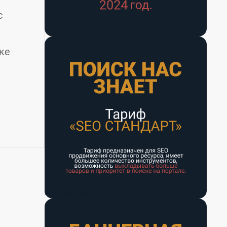
с
Тариф СТАНДАРТ
ке
Баннерная реклама