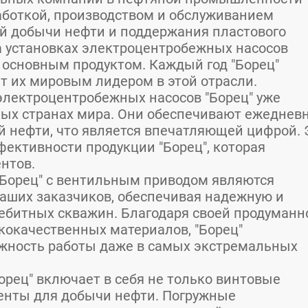
аботкой, производством и обслуживанием
й добычи нефти и поддержания пластового
а установках электроцентробежных насосов
х основным продуктом. Каждый год "Борец"
ет их мировым лидером в этой отрасли.
 электроцентробежных насосов "Борец" уже
ных странах мира. Они обеспечивают ежеднев
й нефти, что является впечатляющей цифрой. 
фективности продукции "Борец", которая
нтов.
"Борец" с вентильным приводом являются
ших заказчиков, обеспечивая надежную и
битных скважин. Благодаря своей продуманн
кокачественных материалов, "Борец"
ежность работы даже в самых экстремальных
орец" включает в себя не только винтовые
ненты для добычи нефти. Погружные