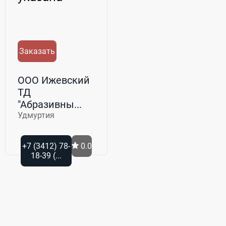
Заказать
ООО Ижевский
ТД
"Абразивны...
Удмуртия
+7 (3412) 78-
0.0
18-39 (...