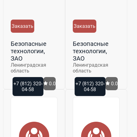
Заказать
Заказать
Безопасные
Безопасные
технологии,
технологии,
ЗАО
ЗАО
Ленинградская
Ленинградская
область
область
+7 (812) 320-
0.0
+7 (812) 320-
0.0
04-58
04-58