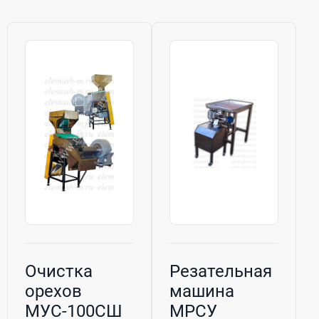
Очистка
Резательная
орехов
машина
МУС-100СШ
МРСУ