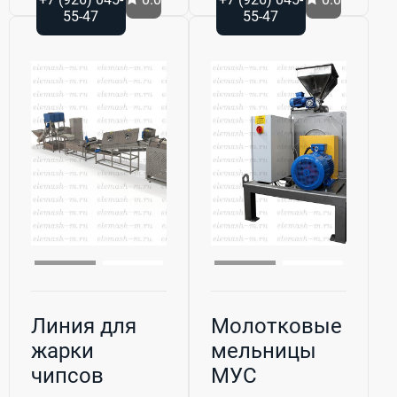
55-47
55-47
Линия для
Молотковые
жарки
мельницы
чипсов
МУС