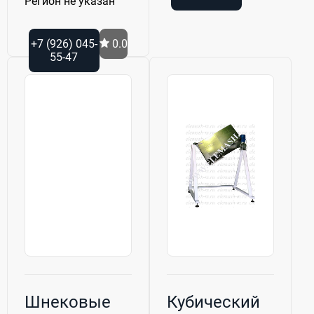
Регион не указан
+7 (926) 045-
0.0
55-47
Шнековые
Кубический