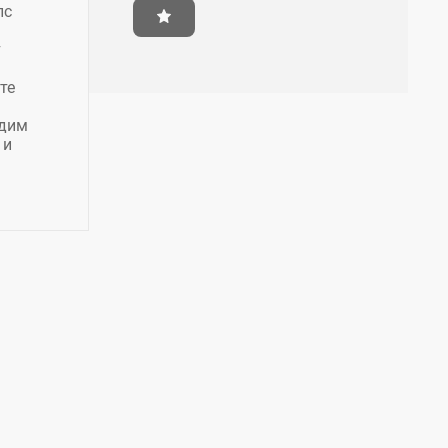
пс
т
те
адим
 и