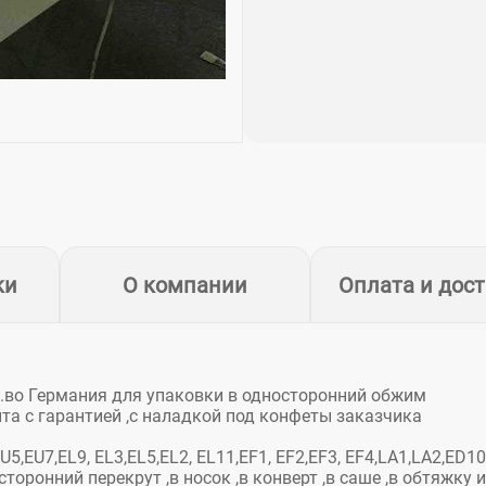
ки
О компании
Оплата и дос
.во Германия для упаковки в односторонний обжим
та с гарантией ,с наладкой под конфеты заказчика
EU7,EL9, EL3,EL5,EL2, EL11,EF1, EF2,EF3, EF4,LA1,LA2,ED10
торонний перекрут ,в носок ,в конверт ,в саше ,в обтяжку и