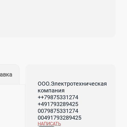
тавка
ООО.Электротехническая
компания
++79875331274
+491793289425
0079875331274
00491793289425
НАПИСАТЬ