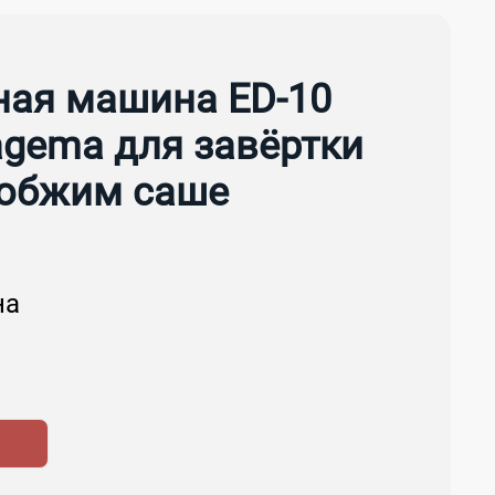
ная машина ED-10
agema для завёртки
 обжим саше
на