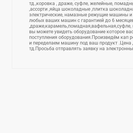
тд.,коровка , драже, суфле, желейные, помадн
,ассорти ,яйца шоколадные ,плитка шоколадна
электрические, намазные режущие машины и 
любых ваших машин с гарантией до 6 месяце
,драже,карамель,помадная,вафельная,суфле, 
вы можете увидеть оборудование которое вас 
поступления оборудования.Произведём кап р
и переделаем машину под ваш продукт .Цена
тд.Просьба отправлять заявку на электронны