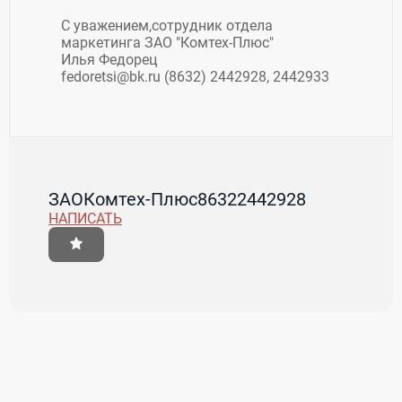
С уважением,сотрудник отдела
маркетинга ЗАО "Комтех-Плюс"
Илья Федорец
fedoretsi@bk.ru (8632) 2442928, 2442933
ЗАОКомтех-Плюс
86322442928
НАПИСАТЬ