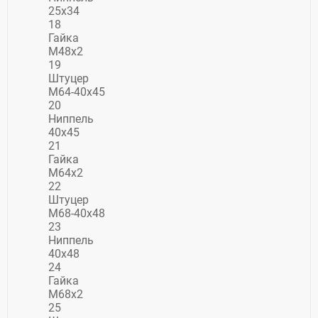
25х34
18
Гайка
М48х2
19
Штуцер
М64-40х45
20
Ниппель
40х45
21
Гайка
М64х2
22
Штуцер
М68-40х48
23
Ниппель
40х48
24
Гайка
М68х2
25