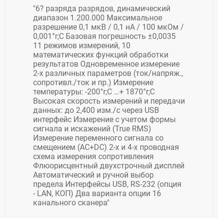
"6? разряда разрядов, динамический
диапазон 1.200.000 Максимальное
разрешение 0,1 мкВ / 0,1 нА / 100 мкОм /
0,001°r;С Базовая погрешность ±0,0035
11 режимов измерений, 10
математических функций обработки
результатов Одновременное измерение
2-х различных параметров (ток/напряж.,
сопротивл./ток и пр.) Измерение
температуры: -200°r;С …+ 1870°r;С
Высокая скорость измерений и передачи
данных: до 2,400 изм./с через USB
интерфейс Измерение с учетом формы
сигнала и искажений (True RMS)
Измерение переменного сигнала со
смещением (AC+DC) 2-х и 4-х проводная
схема измерения сопротивления
Флюорисцентный двухстрочный дисплей
Автоматический и ручной выбор
предела Интерфейсы USB, RS-232 (опция
- LAN, КОП) Два варианта опции 16
канального сканера"