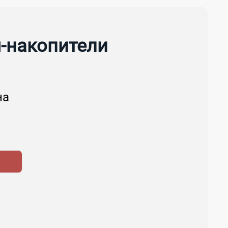
-накопители
на