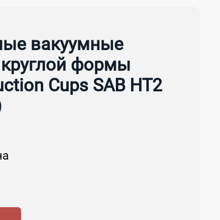
ые вакуумные
 круглой формы
uction Cups SAB HT2
)
на