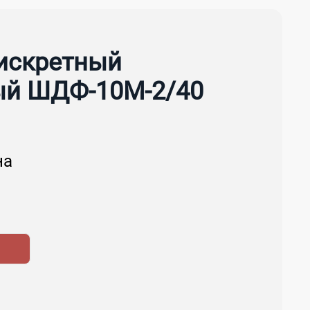
искретный
й ШДФ-10М-2/40
на