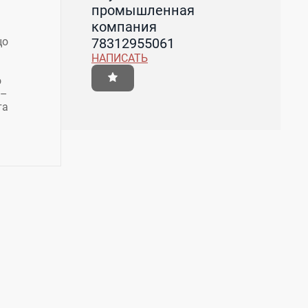
промышленная
компания
78312955061
цо
НАПИСАТЬ
о
 –
та