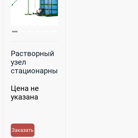
Растворный
узел
стационарный
для с/х химии
и удобр...
Цена не
указана
Заказать