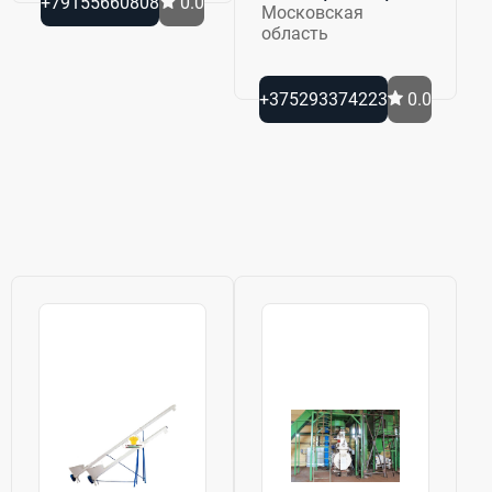
+79155660808
0.0
Московская
область
+375293374223
0.0