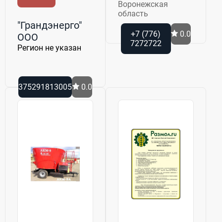
Воронежская
область
"Грандэнерго"
+7 (776)
0.0
ООО
7272722
Регион не указан
375291813005
0.0