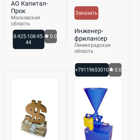
АО Капитал-
Прок
Заказать
Московская
область
Инженер-
8-925-108-95-
0.0
фрилансер
44
Ленинградская
область
+79119653010
0.0