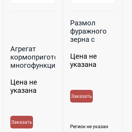
Размол
фуражного
зерна с
выездом к
Агрегат
заказчику
Цена не
кормоприготовительный
указана
многофункциональный
...
Цена не
указана
Заказать
Заказать
Регион не указан