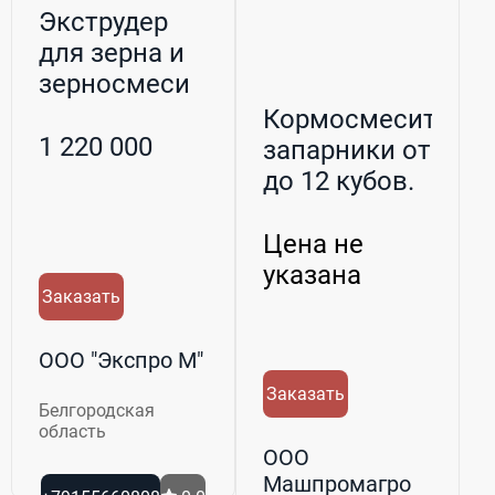
Экструдер
для зерна и
зерносмеси
Кормосмесители-
1 220 000
запарники от 3
до 12 кубов.
Любые з...
Цена не
указана
Заказать
ООО "Экспро М"
Заказать
Белгородская
область
ООО
Машпромагро