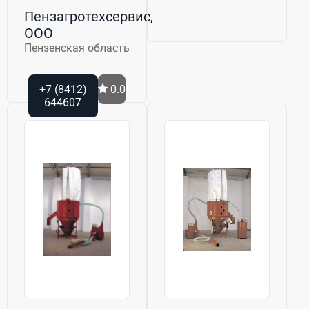
Пензагротехсервис,
ООО
Пензенская область
+7 (8412)
0.0
644607