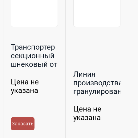
Транспортер
секционный
шнековый от
2 до 12м на
Линия
про...
Цена не
производства
указана
гранулированной
травяной муки
Цена не
указана
Заказать