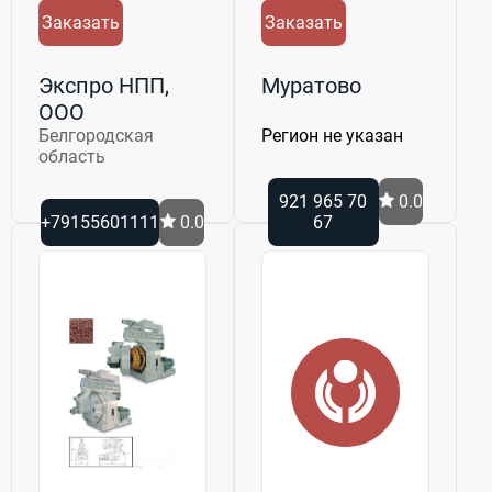
Заказать
Заказать
Экспро НПП,
Муратово
ООО
Белгородская
Регион не указан
область
921 965 70
0.0
+79155601111
0.0
67