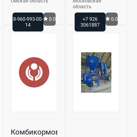
Омская область
Московская
область
8-960-993-00-
0.0
+7 926
0.0
14
3061887
Комбикормовый