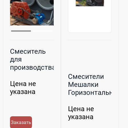
Смеситель
для
производства
торфосмесей
Смесители
С-12 (12м3)...
Цена не
Мешалки
указана
Горизонтальные
СКО-Ф-3 СКО-
Ф-6 С...
Цена не
указана
Заказать