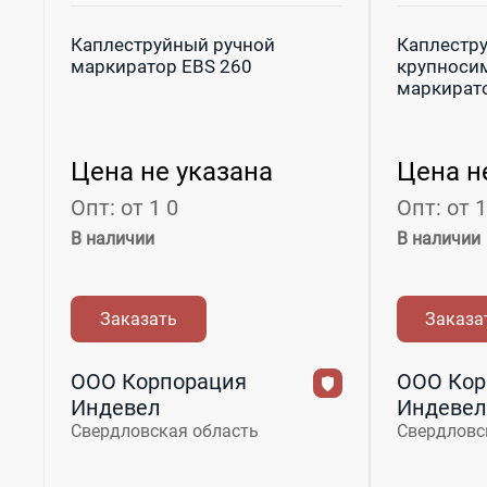
Каплеструйный ручной
Каплестр
маркиратор EBS 260
крупноси
маркирато
Цена не указана
Цена н
Опт: от 1 0
Опт: от 1
В наличии
В наличии
Заказать
Заказа
ООО Корпорация
ООО Кор
Индевел
Индевел
Свердловская область
Свердловс