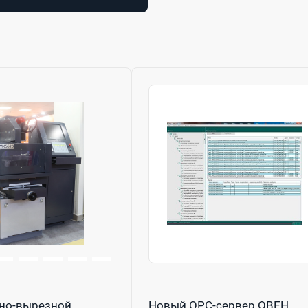
но-вырезной
Новый OPC-сервер ОВЕН