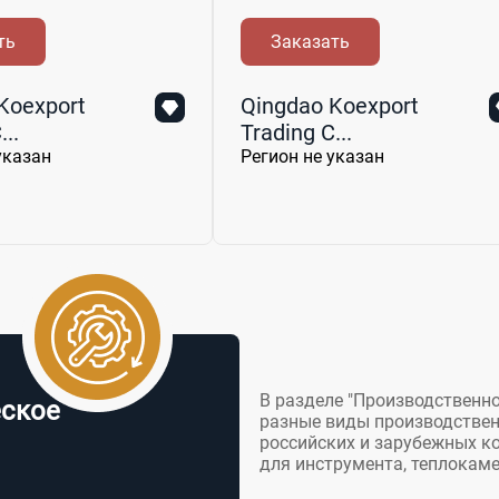
ть
Заказать
Koexport
Qingdao Koexport
..
Trading C...
указан
Регион не указан
В разделе "Производственн
еское
разные виды производствен
российских и зарубежных к
для инструмента, теплокаме