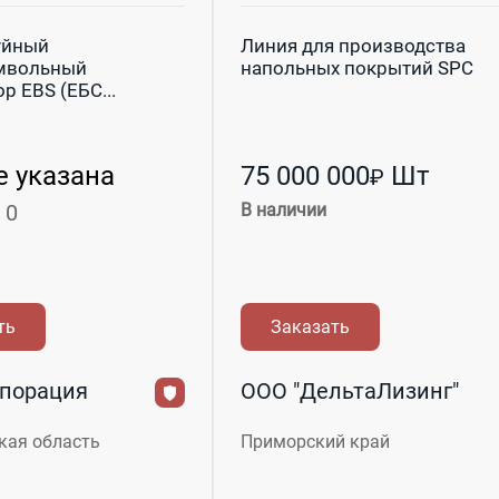
уйный
Линия для производства
мвольный
напольных покрытий SPC
р EBS (ЕБС...
е указана
75 000 000
Шт
₽
 0
В наличии
ть
Заказать
порация
ООО "ДельтаЛизинг"
кая область
Приморский край