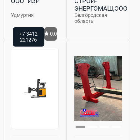
ООО "ИЗР"
СТРОЙ-
ЭНЕРГОМАШ,ООО
Удмуртия
Белгородская
область
+7 3412
0.0
221276