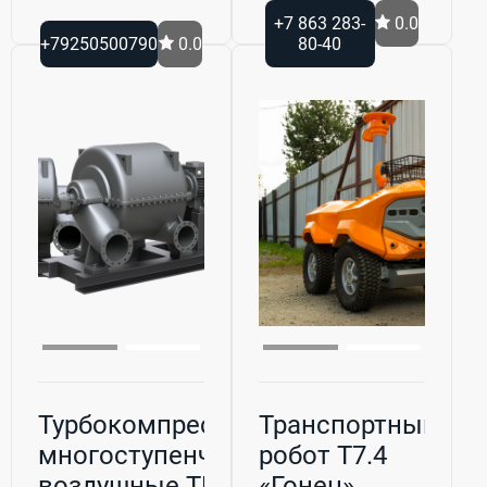
+7 863 283-
0.0
+79250500790
0.0
80-40
Турбокомпрессоры
Транспортный
многоступенчатые
робот T7.4
воздушные ТВ и г...
«Гонец»