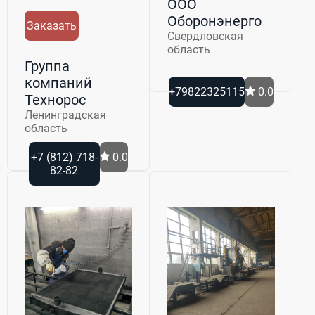
ООО
Оборонэнерго
Заказать
Свердловская
область
Группа
компаний
+79822325115
0.0
Технорос
Ленинградская
область
+7 (812) 718-
0.0
82-82