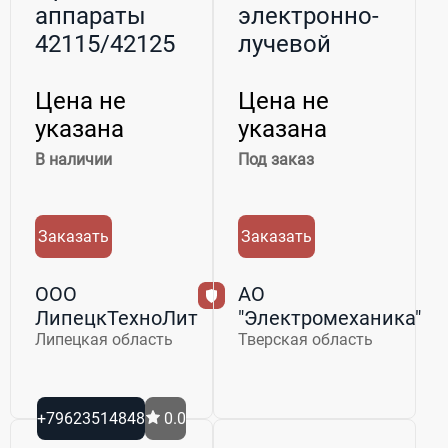
аппараты
электронно-
42115/42125
лучевой
сварки
«ЭЛУ-27»
Цена не
Цена не
указана
указана
В наличии
Под заказ
Заказать
Заказать
ООО
АО
ЛипецкТехноЛит
"Электромеханика"
Липецкая область
Тверская область
+79623514848
0.0