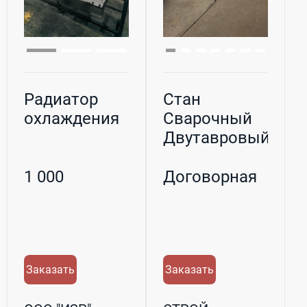
Радиатор
Стан
охлаждения
Сварочный
Двутавровый
и Тавровых
тип TWH
1 000
Договорная
6015...
Заказать
Заказать