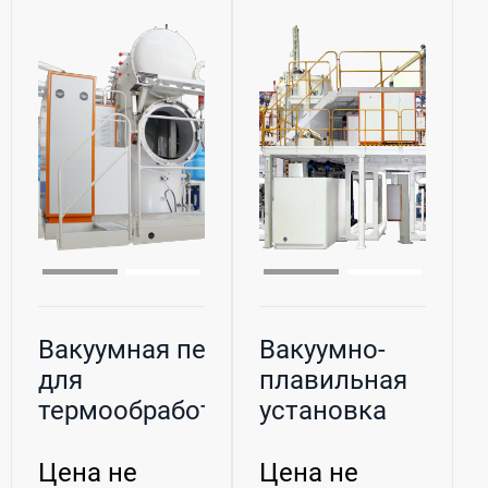
Вакуумная печь
Вакуумно-
для
плавильная
термообработки
установка
«1СНВ-5.10.5/11,...
«УВПП-120»
Цена не
Цена не