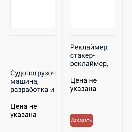
Реклаймер,
стакер-
реклаймер,
ковшовый
Судопогрузочная
заборщик,
Цена не
машина,
ро...
указана
разработка и
производство
Цена не
указана
Заказать