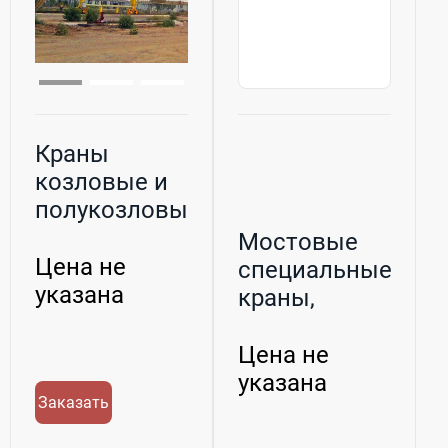
Краны
козловые и
полукозловые,
разработка и
Мостовые
произв...
Цена не
специальные
указана
краны,
разработка и
производс...
Цена не
указана
Заказать