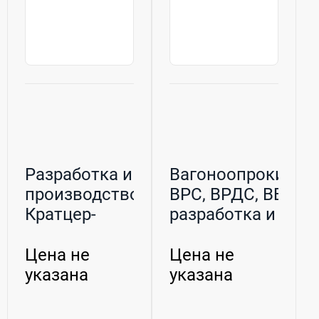
Разработка и
Вагоноопрокидыв
производство
ВРС, ВРДС, ВБС,
Кратцер-
разработка и ...
кранов
(заборщик...
Цена не
Цена не
указана
указана